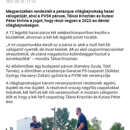
2021.09.30. 11:14
Magyarszéken rendezték a petanque világbajnokság hazai
válogatóját, ahol a PVSK párosa, Tálosi Krisztián és Kutasi
Péter kivívta a jogot, hogy részt vegyen a 2022-es dániai
világbajnokságon.
A 12 legjobb hazai páros két selejtezőcsoportban kezdte a
küzdelmet, ahonnan a két-két legjobb jutott tovább.
„
A mi csoportunkba került az a páros is, akik a múlt heti Eb
válogatót nyerték, de most kiestek. Mi az első csoportmeccsünket
elveszítettük, de utána magabiztos különbséggel hoztuk a
következőke
t” – mondta Tálosi Krisztián.
Az elődöntőben egy budapesti párost (Kemény Gyula, Tóth
Tamás), a döntőben a tatabányai Gerecse PS csapatát (Soltész
György, Harsányi Zoltán) győzte le a PVSK két versenyzője.
A világbajnokságon három versenyszámot rendeznek: egyéni,
duplett és mix duplett. A résztvevő ország négyfős csapatokkal
indulnak, két férfi és két női versenyzővel. A mostani válogatón
dőlt el, hogy a két férfi csapattag Tálosi Krisztián és Kutasi Péter
lesz.