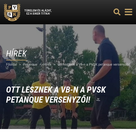
TÜRELEM ÉS ALÁZAT,
EZ A SIKER TITKA!
HÍREK
Főoldal
>
Petanque
>
Hírek
>
Ott lesznek a Vb-n a PVSK petanque versenyzői!
OTT LESZNEK A VB-N A PVSK
PETANQUE VERSENYZŐI!