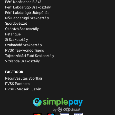
Férfi Kosárlabda B 3x3
Férfi Labdarúgó Szakosztály
Férfi Labdarúgó Utánpótlás
Női Labdarúgó Szakosztály
Sportlövészet
Ökölvívó Szakosztály
Petanque
Sí Szakosztály
Szabadidő Szakosztály
PVSK Taekwondo Tigers
Tájékozódási Futó Szakosztály
Vízilabda Szakosztály
FACEBOOK
Pécsi Vasutas Sportkör
PVSK Panthers
PVSK - Mecsek Füszért