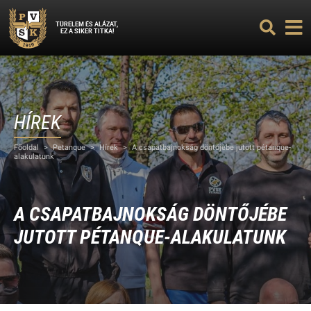
TÜRELEM ÉS ALÁZAT,
EZ A SIKER TITKA!
HÍREK
Főoldal
>
Petanque
>
Hírek
>
A csapatbajnokság döntőjébe jutott pétanque-
alakulatunk
A CSAPATBAJNOKSÁG DÖNTŐJÉBE
JUTOTT PÉTANQUE-ALAKULATUNK