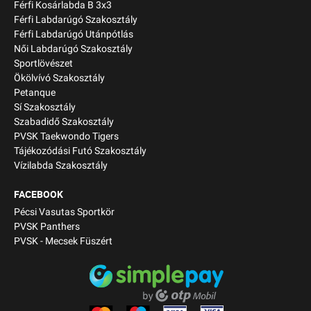
Férfi Kosárlabda B 3x3
Férfi Labdarúgó Szakosztály
Férfi Labdarúgó Utánpótlás
Női Labdarúgó Szakosztály
Sportlövészet
Ökölvívó Szakosztály
Petanque
Sí Szakosztály
Szabadidő Szakosztály
PVSK Taekwondo Tigers
Tájékozódási Futó Szakosztály
Vízilabda Szakosztály
FACEBOOK
Pécsi Vasutas Sportkör
PVSK Panthers
PVSK - Mecsek Füszért