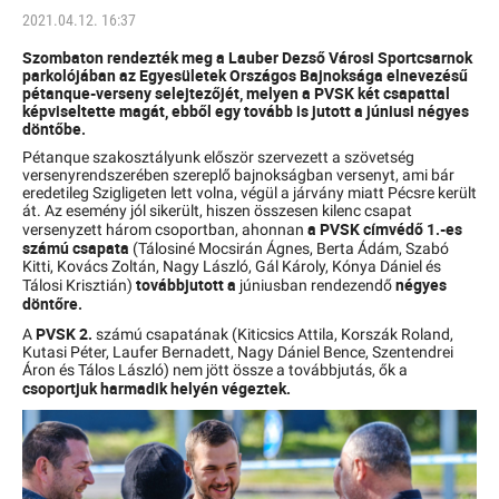
2021.04.12. 16:37
Szombaton rendezték meg a Lauber Dezső Városi Sportcsarnok
parkolójában az Egyesületek Országos Bajnoksága elnevezésű
pétanque-verseny selejtezőjét, melyen a PVSK két csapattal
képviseltette magát, ebből egy tovább is jutott a júniusi négyes
döntőbe.
Pétanque szakosztályunk először szervezett a szövetség
versenyrendszerében szereplő bajnokságban versenyt, ami bár
eredetileg Szigligeten lett volna, végül a járvány miatt Pécsre került
át. Az esemény jól sikerült, hiszen összesen kilenc csapat
a PVSK címvédő 1.-es
versenyzett három csoportban, ahonnan
számú csapata
(Tálosiné Mocsirán Ágnes, Berta Ádám, Szabó
Kitti, Kovács Zoltán, Nagy László, Gál Károly, Kónya Dániel és
továbbjutott a
négyes
Tálosi Krisztián)
júniusban rendezendő
döntőre.
PVSK 2.
A
számú csapatának (Kiticsics Attila, Korszák Roland,
Kutasi Péter, Laufer Bernadett, Nagy Dániel Bence, Szentendrei
Áron és Tálos László) nem jött össze a továbbjutás, ők a
csoportjuk harmadik helyén végeztek.