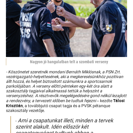
Nagyon jó hangulatban telt a szombati verseny
- Köszönetet szeretnék mondani Bernáth Miklósnak, a PSN Zrt.
vezérigazgató-helyettesének, aki a megkeresésünkhöz pozitívan
állt hozzá, és helyet biztosított számunkra a sportcsarnok
parkolójában. A verseny előtti pénteken egy-két óra alatt a
szakosztály tagjaival alkalmassá tettük a helyszínt a
versenyzéshez. A résztvevők megelégedésére gond nélkül lezajlott
Tálosi
a rendezvény, a tervezett időben be tudtuk fejezni
– kezdte
Krisztián
, a továbbjutó csapat tagja és a PVSK pétanque
szakosztály vezetője.
Ami a csapatunkat illeti, minden a tervek
-
szerint alakult. Idén először két