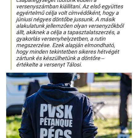
csapategységet tudtunk ebben a
versenyszámban kiállítani. Az első együttes
egyértelmű célja volt címvédőként, hogy a
júniusi négyes döntőbe jussunk. A másik
alakulatunk jellemzően olyan versenyzőkből
állt, akiknek a célja a tapasztalatszerzés, a
gyakorlás versenyhelyzetben, a rutin
megszerzése. Ezek alapján elmondható,
hogy minden tekintetben sikeres hétvégét
zártunk és készülhetünk a döntőre –
értékelte a versenyt Tálosi.