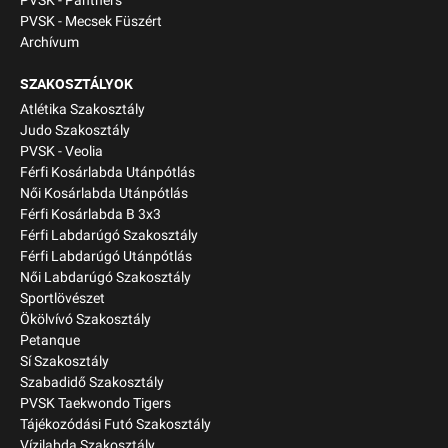
PVSK - Panthers
PVSK - Mecsek Füszért
Archívum
SZAKOSZTÁLYOK
Atlétika Szakosztály
Judo Szakosztály
PVSK - Veolia
Férfi Kosárlabda Utánpótlás
Női Kosárlabda Utánpótlás
Férfi Kosárlabda B 3x3
Férfi Labdarúgó Szakosztály
Férfi Labdarúgó Utánpótlás
Női Labdarúgó Szakosztály
Sportlövészet
Ökölvívó Szakosztály
Petanque
Sí Szakosztály
Szabadidő Szakosztály
PVSK Taekwondo Tigers
Tájékozódási Futó Szakosztály
Vízilabda Szakosztály