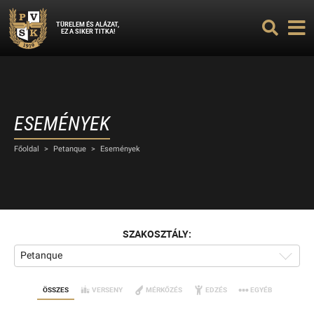
TÜRELEM ÉS ALÁZAT,
EZ A SIKER TITKA!
ESEMÉNYEK
Főoldal
>
Petanque
>
Események
SZAKOSZTÁLY:
Petanque
ÖSSZES
VERSENY
MÉRKŐZÉS
EDZÉS
EGYÉB