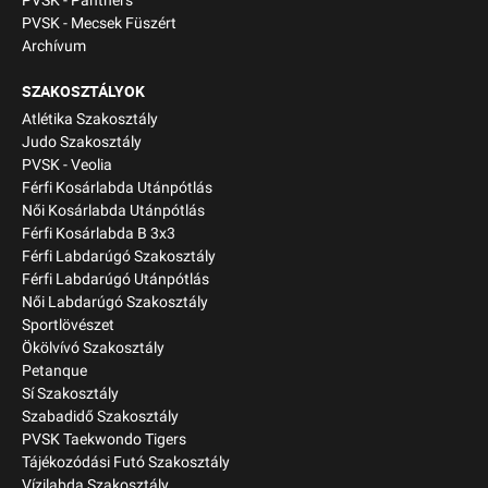
PVSK - Panthers
PVSK - Mecsek Füszért
Archívum
SZAKOSZTÁLYOK
Atlétika Szakosztály
Judo Szakosztály
PVSK - Veolia
Férfi Kosárlabda Utánpótlás
Női Kosárlabda Utánpótlás
Férfi Kosárlabda B 3x3
Férfi Labdarúgó Szakosztály
Férfi Labdarúgó Utánpótlás
Női Labdarúgó Szakosztály
Sportlövészet
Ökölvívó Szakosztály
Petanque
Sí Szakosztály
Szabadidő Szakosztály
PVSK Taekwondo Tigers
Tájékozódási Futó Szakosztály
Vízilabda Szakosztály