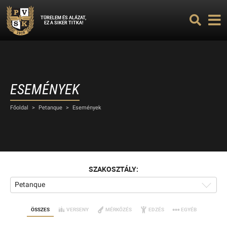
TÜRELEM ÉS ALÁZAT,
EZ A SIKER TITKA!
ESEMÉNYEK
Főoldal
>
Petanque
>
Események
SZAKOSZTÁLY:
Petanque
ÖSSZES
VERSENY
MÉRKŐZÉS
EDZÉS
EGYÉB