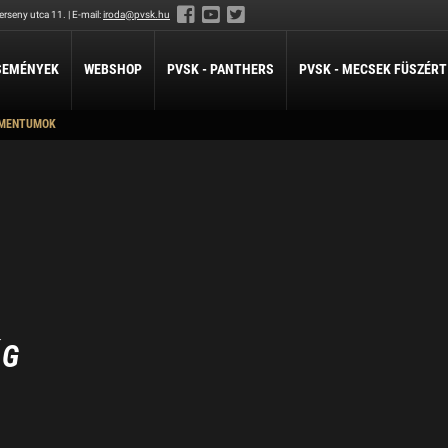
rseny utca 11. | E-mail:
iroda@pvsk.hu
SEMÉNYEK
WEBSHOP
PVSK - PANTHERS
PVSK - MECSEK FÜSZÉRT
MENTUMOK
LABDARÚGÁS
LÖVÉSZET
ÖKÖLVÍVÁS
Férfi Labdarúgó Szakosztály
Sportlövészet
Ökölvívó Szakosztá
ánpótlás
Férfi Labdarúgó Utánpótlás
pótlás
Női Labdarúgó Szakosztály
x3
ZILABDA
ilabda Szakosztály
ÁG