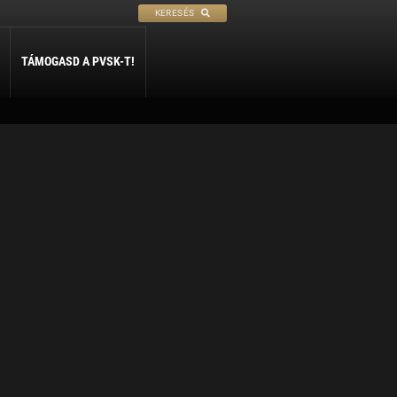
KERESÉS
TÁMOGASD A PVSK-T!
PETANQUE
SÍ
SZABADIDŐ
ly
Petanque
Sí Szakosztály
Szabadidő Szakosztály