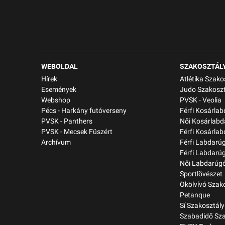
WEBOLDAL
SZAKOSZTÁL
Hírek
Atlétika Szako
Események
Judo Szakoszt
Webshop
PVSK - Veolia
Pécs - Harkány futóverseny
Férfi Kosárla
PVSK - Panthers
Női Kosárlabd
PVSK - Mecsek Füszért
Férfi Kosárlab
Archívum
Férfi Labdarú
Férfi Labdarú
Női Labdarúgó
Sportlövészet
Ökölvívó Szak
Petanque
Sí Szakosztály
Szabadidő Sza