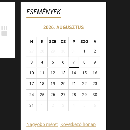
ESEMÉNYEK
2026. AUGUSZTUS
H
K
SZE
CS
P
SZO
V
27
28
29
30
31
1
2
3
4
5
6
7
8
9
10
11
12
13
14
15
16
17
18
19
20
21
22
23
24
25
26
27
28
29
30
31
1
2
3
4
5
6
Nagyobb méret
Következő hónap