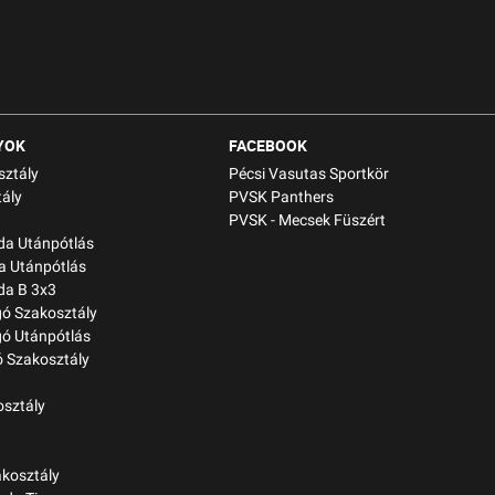
YOK
FACEBOOK
sztály
Pécsi Vasutas Sportkör
ály
PVSK Panthers
PVSK - Mecsek Füszért
bda Utánpótlás
a Utánpótlás
da B 3x3
gó Szakosztály
gó Utánpótlás
 Szakosztály
osztály
kosztály