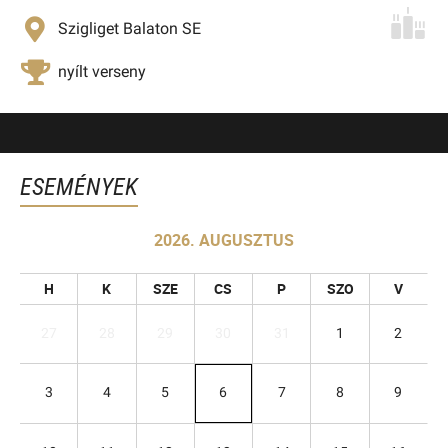
Szigliget Balaton SE
nyílt verseny
ESEMÉNYEK
2026. AUGUSZTUS
H
K
SZE
CS
P
SZO
V
27
28
29
30
31
1
2
3
4
5
6
7
8
9