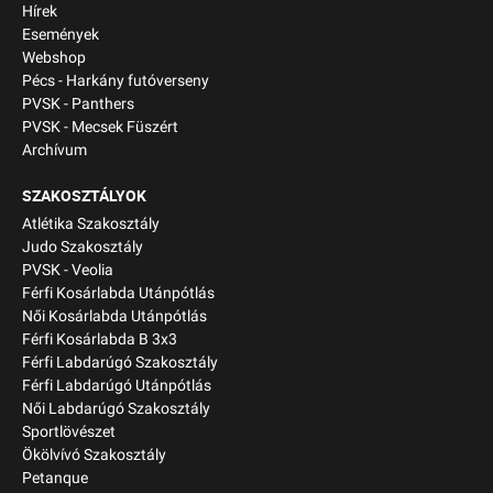
Hírek
Események
Webshop
Pécs - Harkány futóverseny
PVSK - Panthers
PVSK - Mecsek Füszért
Archívum
SZAKOSZTÁLYOK
Atlétika Szakosztály
Judo Szakosztály
PVSK - Veolia
Férfi Kosárlabda Utánpótlás
Női Kosárlabda Utánpótlás
Férfi Kosárlabda B 3x3
Férfi Labdarúgó Szakosztály
Férfi Labdarúgó Utánpótlás
Női Labdarúgó Szakosztály
Sportlövészet
Ökölvívó Szakosztály
Petanque