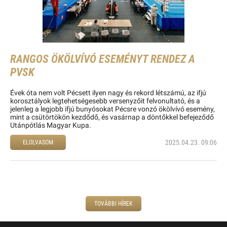
RANGOS ÖKÖLVÍVÓ ESEMÉNYT RENDEZ A
PVSK
Évek óta nem volt Pécsett ilyen nagy és rekord létszámú, az ifjú
korosztályok legtehetségesebb versenyzőit felvonultató, és a
jelenleg a legjobb ifjú bunyósokat Pécsre vonzó ökölvívó esemény,
mint a csütörtökön kezdődő, és vasárnap a döntőkkel befejeződő
Utánpótlás Magyar Kupa.
2025.04.23. 09:06
ELOLVASOM
TOVÁBBI HÍREK