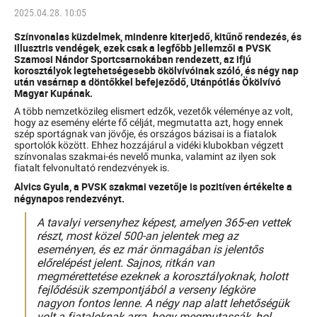
2025.04.28. 10:05
Színvonalas küzdelmek, mindenre kiterjedő, kitűnő rendezés, és
illusztris vendégek, ezek csak a legfőbb jellemzői a PVSK
Szamosi Nándor Sportcsarnokában rendezett, az ifjú
korosztályok legtehetségesebb ökölvívóinak szóló, és négy nap
után vasárnap a döntőkkel befejeződő, Utánpótlás Ökölvívó
Magyar Kupának.
A több nemzetközileg elismert edzők, vezetők véleménye az volt,
hogy az esemény elérte fő célját, megmutatta azt, hogy ennek
szép sportágnak van jövője, és országos bázisai is a fiatalok
sportolók között. Ehhez hozzájárul a vidéki klubokban végzett
színvonalas szakmai-és nevelő munka, valamint az ilyen sok
fiatalt felvonultató rendezvények is.
Alvics Gyula, a PVSK szakmai vezetője is pozitíven értékelte a
négynapos rendezvényt.
A tavalyi versenyhez képest, amelyen 365-en vettek
részt, most közel 500-an jelentek meg az
eseményen, és ez már önmagában is jelentős
előrelépést jelent. Sajnos, ritkán van
megmérettetése ezeknek a korosztályoknak, holott
fejlődésük szempontjából a verseny légköre
nagyon fontos lenne. A négy nap alatt lehetőségük
volt a fiataloknak arra, hogy megmutassák, hol