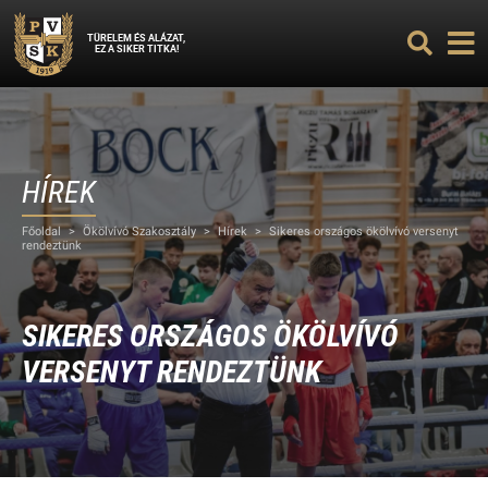
TÜRELEM ÉS ALÁZAT,
EZ A SIKER TITKA!
HÍREK
Főoldal
>
Ökölvívó Szakosztály
>
Hírek
>
Sikeres országos ökölvívó versenyt
rendeztünk
SIKERES ORSZÁGOS ÖKÖLVÍVÓ
VERSENYT RENDEZTÜNK