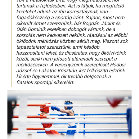
tartanak a fejlődésben. Azt is látjuk, ha megfelelő
kereteket adunk az ifjú korosztálynak, van
fogadókészség a sportág iránt.
Sajnos, most nem
sikerült érmet szereznünk, bár Bogdán Jácint és
Oláh Dominik esetében dobogót vártunk, de a
sorsolás nem kedvezett nekünk, ráadásul az előbbi
öklözőnk mérkőzés közben sérült meg. Viszont sok
tapasztalatot szereztünk, amit később
hasznosítani lehet, és dicséretes, hogy ökölvívóink
közül, senki nem játszott alárendelt szerepet a
mérkőzéseken.
A versenyzőink szereplését Hodosi
József és Lakatos Krisztián, két felkészítő edzőnk
kísérte figyelemmel
,
ők tovább dolgoznak a
fiatalok sportági sikereiért.