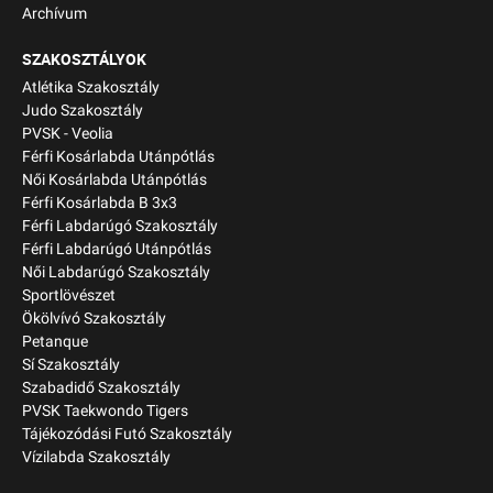
Archívum
SZAKOSZTÁLYOK
Atlétika Szakosztály
Judo Szakosztály
PVSK - Veolia
Férfi Kosárlabda Utánpótlás
Női Kosárlabda Utánpótlás
Férfi Kosárlabda B 3x3
Férfi Labdarúgó Szakosztály
Férfi Labdarúgó Utánpótlás
Női Labdarúgó Szakosztály
Sportlövészet
Ökölvívó Szakosztály
Petanque
Sí Szakosztály
Szabadidő Szakosztály
PVSK Taekwondo Tigers
Tájékozódási Futó Szakosztály
Vízilabda Szakosztály