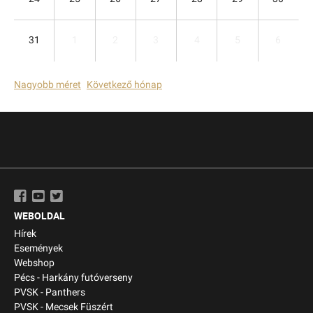
31
1
2
3
4
5
6
Nagyobb méret
Következő hónap
WEBOLDAL
Hírek
Események
Webshop
Pécs - Harkány futóverseny
PVSK - Panthers
PVSK - Mecsek Füszért