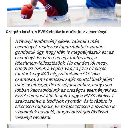
Czerpán István, a PVSK elnöke is értékelte az eseményt.
A tavalyi rendezvény sikere, valamint más
események rendezési tapasztalatai nyomán
gondoltuk úgy, hogy idén is megpályázzuk ezt az
eseményt. És van még egy fontos tény, a
létesítményfejlesztésünk. Ha minden jól megy,
ennek az évnek a végén, vagy a jövő év elején
átadunk egy 400 négyzetméteres ökölvívó
csarnokot, ami nemcsak saját sportolóinak jelent
majd segítséget, de hozzájárul ahhoz, hogy még
jobban kapcsolódjunk az országos eseményekhez.
Ezzel demonstrálni tudjuk, hogy a PVSK ökölvívó
szakosztálya a tradíciók nyomán, és továbbra is
sikeresen működik. És természetesen a jövőben is
szeretnénk hasonló, rangos országos ökölvívó
versenyt rendezni.