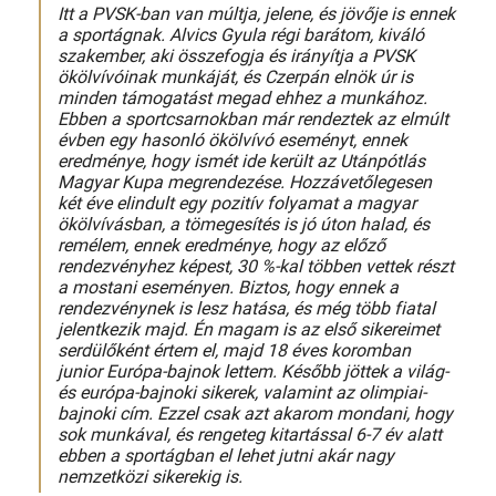
Itt a PVSK-ban van múltja, jelene, és jövője is ennek
a sportágnak. Alvics Gyula régi barátom, kiváló
szakember, aki összefogja és irányítja a PVSK
ökölvívóinak munkáját, és Czerpán elnök úr is
minden támogatást megad ehhez a munkához.
Ebben a sportcsarnokban már rendeztek az elmúlt
évben egy hasonló ökölvívó eseményt, ennek
eredménye, hogy ismét ide került az Utánpótlás
Magyar Kupa megrendezése. Hozzávetőlegesen
két éve elindult egy pozitív folyamat a magyar
ökölvívásban, a tömegesítés is jó úton halad, és
remélem, ennek eredménye, hogy az előző
rendezvényhez képest, 30 %-kal többen vettek részt
a mostani eseményen. Biztos, hogy ennek a
rendezvénynek is lesz hatása, és még több fiatal
jelentkezik majd. Én magam is az első sikereimet
serdülőként értem el, majd 18 éves koromban
junior Európa-bajnok lettem. Később jöttek a világ-
és európa-bajnoki sikerek, valamint az olimpiai-
bajnoki cím. Ezzel csak azt akarom mondani, hogy
sok munkával, és rengeteg kitartással 6-7 év alatt
ebben a sportágban el lehet jutni akár nagy
nemzetközi sikerekig is.