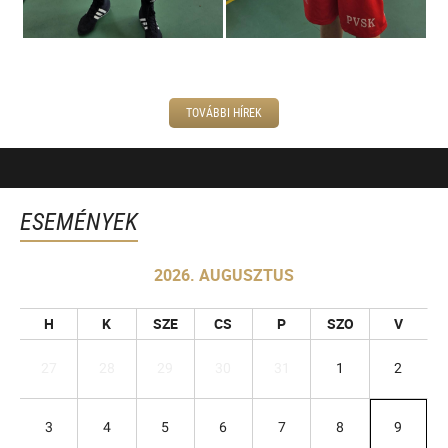
TOVÁBBI HÍREK
ESEMÉNYEK
2026. AUGUSZTUS
H
K
SZE
CS
P
SZO
V
27
28
29
30
31
1
2
3
4
5
6
7
8
9