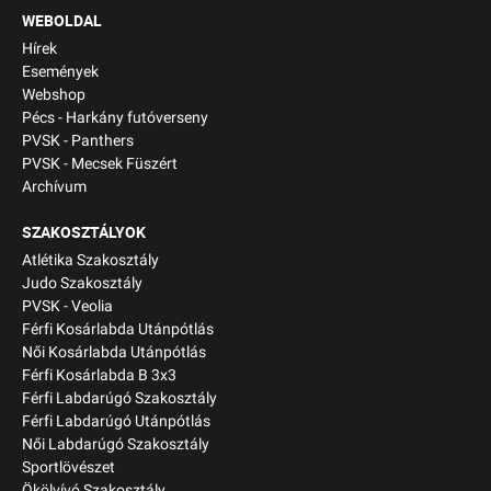
WEBOLDAL
Hírek
Események
Webshop
Pécs - Harkány futóverseny
PVSK - Panthers
PVSK - Mecsek Füszért
Archívum
SZAKOSZTÁLYOK
Atlétika Szakosztály
Judo Szakosztály
PVSK - Veolia
Férfi Kosárlabda Utánpótlás
Női Kosárlabda Utánpótlás
Férfi Kosárlabda B 3x3
Férfi Labdarúgó Szakosztály
Férfi Labdarúgó Utánpótlás
Női Labdarúgó Szakosztály
Sportlövészet
Ökölvívó Szakosztály