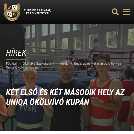
TÜRELEM ÉS ALÁZAT,
EZ A SIKER TITKA!
HÍREK
Főoldal
>
Ökölvívó Szakosztály
>
Hírek
>
Két első és két második hely az
Uniqa Ökölvívó Kupán
KÉT ELSŐ ÉS KÉT MÁSODIK HELY AZ
UNIQA ÖKÖLVÍVÓ KUPÁN