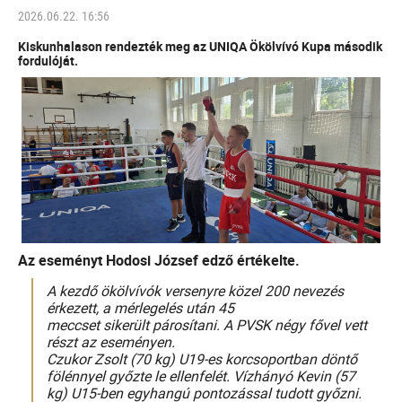
2026.06.22. 16:56
Kiskunhalason rendezték meg az UNIQA Ökölvívó Kupa második
fordulóját.
Az eseményt Hodosi József edző értékelte.
A kezdő ökölvívók v
ersenyre közel 200 nevezés
érkezett, a mérlegelés után 45
meccset sikerült párosítani. A PVSK négy fővel vett
részt az eseményen.
Czukor Zsolt (70 kg) U19-es korcsoportban döntő
fölénnyel győzte le ellenfelét.
Vízhányó Kevin (57
kg) U15-ben egyhangú pontozással tudott győzni.