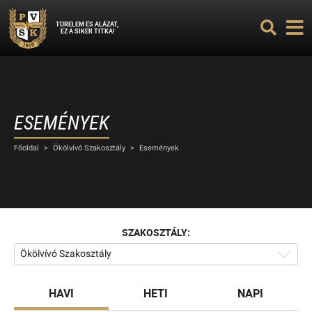
TÜRELEM ÉS ALÁZAT,
EZ A SIKER TITKA!
ESEMÉNYEK
Főoldal
>
Ökölvívó Szakosztály
>
Események
SZAKOSZTÁLY:
Ökölvívó Szakosztály
HAVI
HETI
NAPI