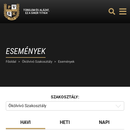
TÜRELEM ÉS ALÁZAT,
EZ A SIKER TITKA!
ESEMÉNYEK
Főoldal
>
Ökölvívó Szakosztály
>
Események
SZAKOSZTÁLY:
Ökölvívó Szakosztály
HAVI
HETI
NAPI