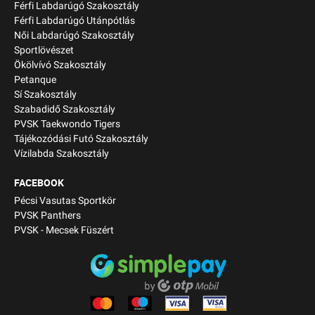
Férfi Labdarúgó Szakosztály
Férfi Labdarúgó Utánpótlás
Női Labdarúgó Szakosztály
Sportlövészet
Ökölvívó Szakosztály
Petanque
Sí Szakosztály
Szabadidő Szakosztály
PVSK Taekwondo Tigers
Tájékozódási Futó Szakosztály
Vízilabda Szakosztály
FACEBOOK
Pécsi Vasutas Sportkör
PVSK Panthers
PVSK - Mecsek Füszért