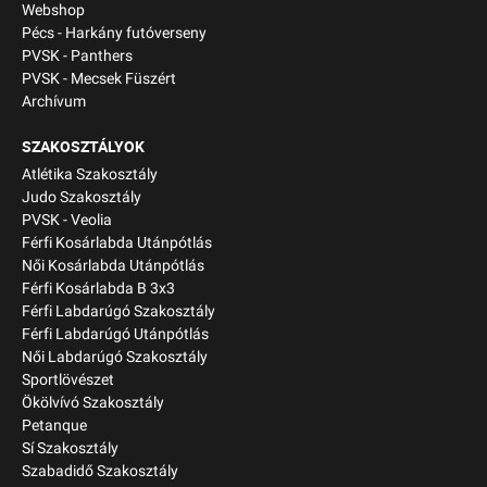
Webshop
Pécs - Harkány futóverseny
PVSK - Panthers
PVSK - Mecsek Füszért
Archívum
SZAKOSZTÁLYOK
Atlétika Szakosztály
Judo Szakosztály
PVSK - Veolia
Férfi Kosárlabda Utánpótlás
Női Kosárlabda Utánpótlás
Férfi Kosárlabda B 3x3
Férfi Labdarúgó Szakosztály
Férfi Labdarúgó Utánpótlás
Női Labdarúgó Szakosztály
Sportlövészet
Ökölvívó Szakosztály
Petanque
Sí Szakosztály
Szabadidő Szakosztály