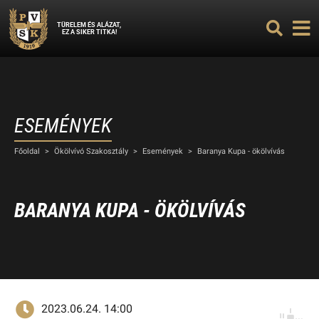
TÜRELEM ÉS ALÁZAT,
EZ A SIKER TITKA!
ESEMÉNYEK
Főoldal
>
Ökölvívó Szakosztály
>
Események
>
Baranya Kupa - ökölvívás
BARANYA KUPA - ÖKÖLVÍVÁS
2023.06.24. 14:00