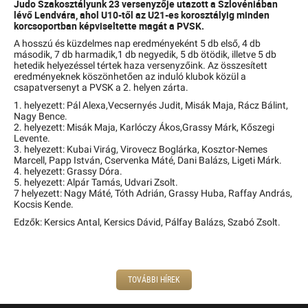
Judo
Szakosztályunk 23 versenyzője utazott a Szlovéniában
lévő Lendvára, ahol U10-től az U21-es korosztályig minden
korcsoportban képviseltette magát a PVSK.
A hosszú és küzdelmes nap eredményeként 5 db első, 4 db
második, 7 db harmadik,1 db negyedik, 5 db ötödik, illetve 5 db
hetedik helyezéssel tértek haza versenyzőink. Az összesített
eredményeknek köszönhetően az induló klubok közül a
csapatversenyt a PVSK a 2. helyen zárta.
1. helyezett: Pál Alexa,Vecsernyés Judit, Misák Maja, Rácz Bálint,
Nagy Bence.
2. helyezett: Misák Maja, Karlóczy Ákos,Grassy Márk, Kőszegi
Levente.
3. helyezett: Kubai Virág, Virovecz Boglárka, Kosztor-Nemes
Marcell, Papp István, Cservenka Máté, Dani Balázs, Ligeti Márk.
4. helyezett: Grassy Dóra.
5. helyezett: Alpár Tamás, Udvari Zsolt.
7 helyezett: Nagy Máté, Tóth Adrián, Grassy Huba, Raffay András,
Kocsis Kende.
Edzők: Kersics Antal, Kersics Dávid, Pálfay Balázs, Szabó Zsolt.
TOVÁBBI HÍREK