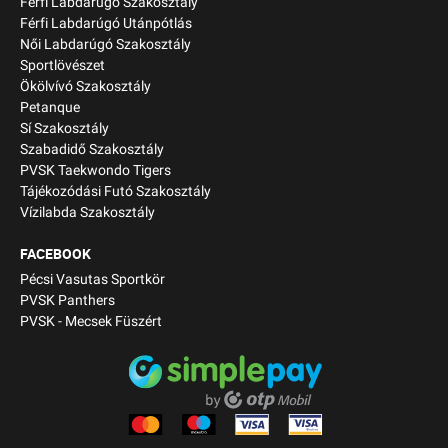
Férfi Labdarúgó Szakosztály
Férfi Labdarúgó Utánpótlás
Női Labdarúgó Szakosztály
Sportlövészet
Ökölvívó Szakosztály
Petanque
Sí Szakosztály
Szabadidő Szakosztály
PVSK Taekwondo Tigers
Tájékozódási Futó Szakosztály
Vízilabda Szakosztály
FACEBOOK
Pécsi Vasutas Sportkör
PVSK Panthers
PVSK - Mecsek Füszért