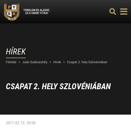
TÜRELEM ÉS ALÁZAT,
EZ A SIKER TITKA!
HÍREK
Főoldal
>
Judo Szakosztály
>
Hírek
>
Csapat 2. hely Szlovéniában
CSAPAT 2. HELY SZLOVÉNIÁBAN
2017.02.13. 20:06