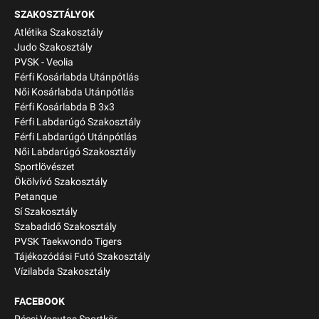
SZAKOSZTÁLYOK
Atlétika Szakosztály
Judo Szakosztály
PVSK - Veolia
Férfi Kosárlabda Utánpótlás
Női Kosárlabda Utánpótlás
Férfi Kosárlabda B 3x3
Férfi Labdarúgó Szakosztály
Férfi Labdarúgó Utánpótlás
Női Labdarúgó Szakosztály
Sportlövészet
Ökölvívó Szakosztály
Petanque
Sí Szakosztály
Szabadidő Szakosztály
PVSK Taekwondo Tigers
Tájékozódási Futó Szakosztály
Vízilabda Szakosztály
FACEBOOK