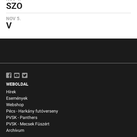
SZO
NOV 5.
V
WEBOLDAL
Hírek
Események
Webshop
Pécs - Harkány futóverseny
PVSK - Panthers
PVSK - Mecsek Füszért
Archívum