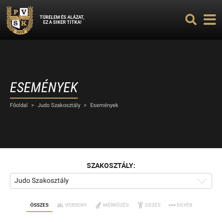
TÜRELEM ÉS ALÁZAT,
EZ A SIKER TITKA!
ESEMÉNYEK
Főoldal
>
Judo Szakosztály
>
Események
SZAKOSZTÁLY:
Judo Szakosztály
ÖSSZES
VERSENY
MÉRKŐZÉS
EDZÉS
EGYÉB