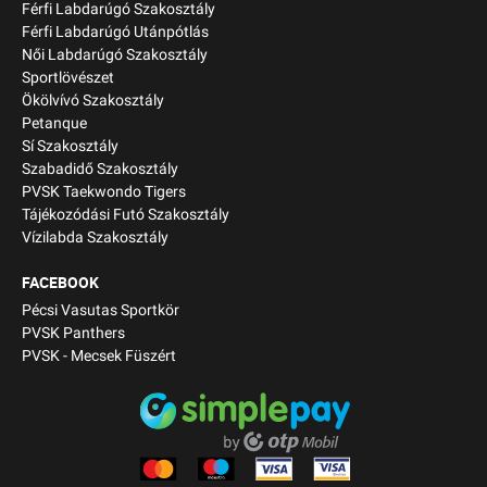
Férfi Labdarúgó Szakosztály
Férfi Labdarúgó Utánpótlás
Női Labdarúgó Szakosztály
Sportlövészet
Ökölvívó Szakosztály
Petanque
Sí Szakosztály
Szabadidő Szakosztály
PVSK Taekwondo Tigers
Tájékozódási Futó Szakosztály
Vízilabda Szakosztály
FACEBOOK
Pécsi Vasutas Sportkör
PVSK Panthers
PVSK - Mecsek Füszért