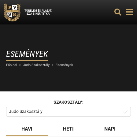
TÜRELEM ÉS ALÁZAT,
EZ A SIKER TITKA!
ESEMÉNYEK
Főoldal
>
Judo Szakosztály
>
Események
SZAKOSZTÁLY:
Judo Szakosztály
HAVI
HETI
NAPI