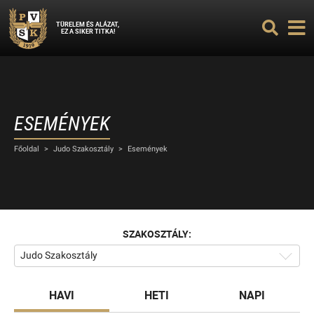
TÜRELEM ÉS ALÁZAT,
EZ A SIKER TITKA!
ESEMÉNYEK
Főoldal
>
Judo Szakosztály
>
Események
SZAKOSZTÁLY:
Judo Szakosztály
HAVI
HETI
NAPI