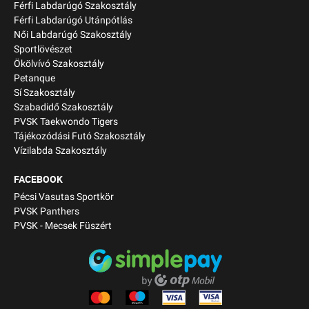
Férfi Labdarúgó Szakosztály
Férfi Labdarúgó Utánpótlás
Női Labdarúgó Szakosztály
Sportlövészet
Ökölvívó Szakosztály
Petanque
Sí Szakosztály
Szabadidő Szakosztály
PVSK Taekwondo Tigers
Tájékozódási Futó Szakosztály
Vízilabda Szakosztály
FACEBOOK
Pécsi Vasutas Sportkör
PVSK Panthers
PVSK - Mecsek Füszért