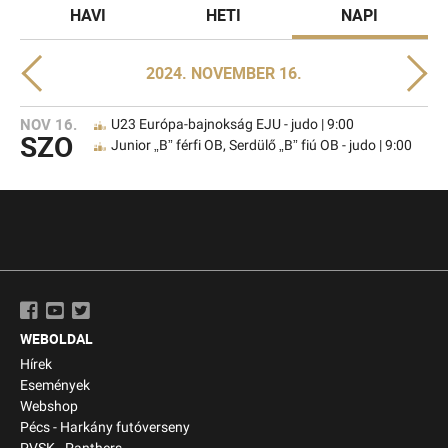
HAVI
HETI
NAPI
2024. NOVEMBER 16.
NOV 16.
U23 Európa-bajnokság EJU - judo | 9:00
SZO
Junior „B” férfi OB, Serdülő „B” fiú OB - judo | 9:00
WEBOLDAL
Hírek
Események
Webshop
Pécs - Harkány futóverseny