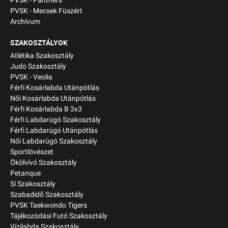
PVSK - Panthers
PVSK - Mecsek Füszért
Archívum
SZAKOSZTÁLYOK
Atlétika Szakosztály
Judo Szakosztály
PVSK - Veolia
Férfi Kosárlabda Utánpótlás
Női Kosárlabda Utánpótlás
Férfi Kosárlabda B 3x3
Férfi Labdarúgó Szakosztály
Férfi Labdarúgó Utánpótlás
Női Labdarúgó Szakosztály
Sportlövészet
Ökölvívó Szakosztály
Petanque
Sí Szakosztály
Szabadidő Szakosztály
PVSK Taekwondo Tigers
Tájékozódási Futó Szakosztály
Vízilabda Szakosztály