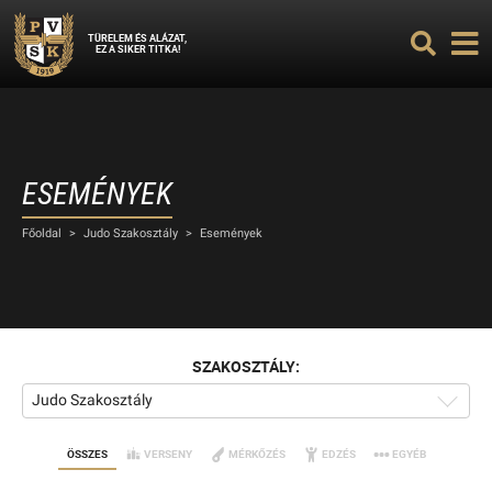
TÜRELEM ÉS ALÁZAT,
EZ A SIKER TITKA!
ESEMÉNYEK
Főoldal
>
Judo Szakosztály
>
Események
SZAKOSZTÁLY:
Judo Szakosztály
ÖSSZES
VERSENY
MÉRKŐZÉS
EDZÉS
EGYÉB