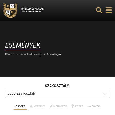
TÜRELEM ÉS ALÁZAT,
EZ A SIKER TITKA!
ESEMÉNYEK
Főoldal
>
Judo Szakosztály
>
Események
SZAKOSZTÁLY:
Judo Szakosztály
ÖSSZES
VERSENY
MÉRKŐZÉS
EDZÉS
EGYÉB