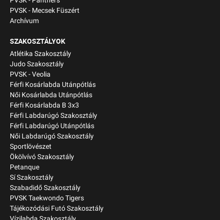
PVSK - Panthers
PVSK - Mecsek Füszért
Archívum
SZAKOSZTÁLYOK
Atlétika Szakosztály
Judo Szakosztály
PVSK - Veolia
Férfi Kosárlabda Utánpótlás
Női Kosárlabda Utánpótlás
Férfi Kosárlabda B 3x3
Férfi Labdarúgó Szakosztály
Férfi Labdarúgó Utánpótlás
Női Labdarúgó Szakosztály
Sportlövészet
Ökölvívó Szakosztály
Petanque
Sí Szakosztály
Szabadidő Szakosztály
PVSK Taekwondo Tigers
Tájékozódási Futó Szakosztály
Vízilabda Szakosztály