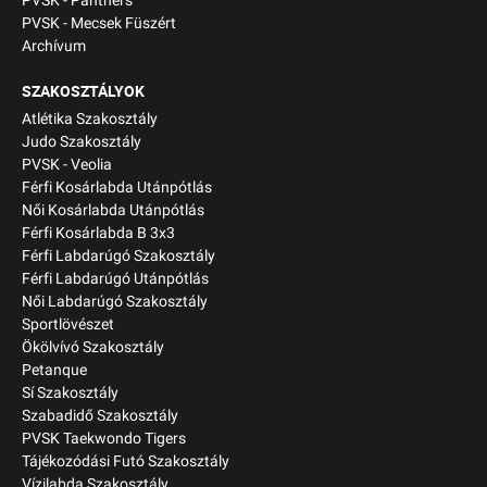
PVSK - Panthers
PVSK - Mecsek Füszért
Archívum
SZAKOSZTÁLYOK
Atlétika Szakosztály
Judo Szakosztály
PVSK - Veolia
Férfi Kosárlabda Utánpótlás
Női Kosárlabda Utánpótlás
Férfi Kosárlabda B 3x3
Férfi Labdarúgó Szakosztály
Férfi Labdarúgó Utánpótlás
Női Labdarúgó Szakosztály
Sportlövészet
Ökölvívó Szakosztály
Petanque
Sí Szakosztály
Szabadidő Szakosztály
PVSK Taekwondo Tigers
Tájékozódási Futó Szakosztály
Vízilabda Szakosztály