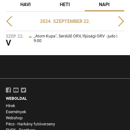
HAVI
HETI
NAPI
2024. SZEPTEMBER 22.
SZEP 22.
„Atom Kupa”, Serdülő ORV, Ifjúsági ORV - judo |
V
9:00
WEBOLDAL
Hírek
Események
Webshop
Pécs - Harkány futóverseny