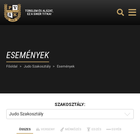
TÜRELEM ÉS ALÁZAT,
EZ A SIKER TITKA!
ESEMÉNYEK
Főoldal
>
Judo Szakosztály
>
Események
SZAKOSZTÁLY:
Judo Szakosztály
ÖSSZES
VERSENY
MÉRKŐZÉS
EDZÉS
EGYÉB