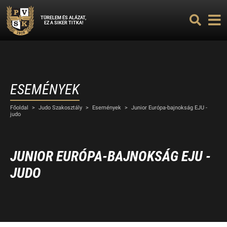
TÜRELEM ÉS ALÁZAT,
EZ A SIKER TITKA!
ESEMÉNYEK
Főoldal
>
Judo Szakosztály
>
Események
>
Junior Európa-bajnokság EJU -
judo
JUNIOR EURÓPA-BAJNOKSÁG EJU -
JUDO