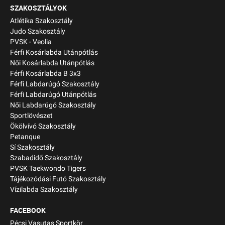
SZAKOSZTÁLYOK
Atlétika Szakosztály
Judo Szakosztály
PVSK - Veolia
Férfi Kosárlabda Utánpótlás
Női Kosárlabda Utánpótlás
Férfi Kosárlabda B 3x3
Férfi Labdarúgó Szakosztály
Férfi Labdarúgó Utánpótlás
Női Labdarúgó Szakosztály
Sportlövészet
Ökölvívó Szakosztály
Petanque
Sí Szakosztály
Szabadidő Szakosztály
PVSK Taekwondo Tigers
Tájékozódási Futó Szakosztály
Vízilabda Szakosztály
FACEBOOK
Pécsi Vasutas Sportkör