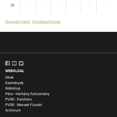
31
1
2
3
4
5
6
Nagyobb méret
Következő hónap
WEBOLDAL
Hírek
Események
Webshop
Pécs - Harkány futóverseny
PVSK - Panthers
PVSK - Mecsek Füszért
Archívum