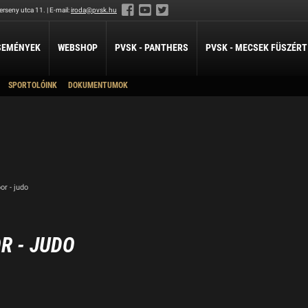
rseny utca 11. | E-mail:
iroda@pvsk.hu
SEMÉNYEK
WEBSHOP
PVSK - PANTHERS
PVSK - MECSEK FÜSZÉRT
SPORTOLÓINK
DOKUMENTUMOK
LABDARÚGÁS
LÖVÉSZET
ÖKÖLVÍVÁS
Férfi Labdarúgó Szakosztály
Sportlövészet
Ökölvívó Szakosztá
ánpótlás
Férfi Labdarúgó Utánpótlás
pótlás
Női Labdarúgó Szakosztály
x3
ZILABDA
r - judo
ilabda Szakosztály
R - JUDO