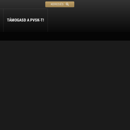
KERESÉS
TÁMOGASD A PVSK-T!
PETANQUE
SÍ
SZABADIDŐ
ly
Petanque
Sí Szakosztály
Szabadidő Szakosztály