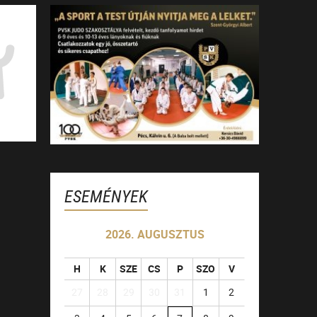
ESEMÉNYEK
2026. AUGUSZTUS
H
K
SZE
CS
P
SZO
V
27
28
29
30
31
1
2