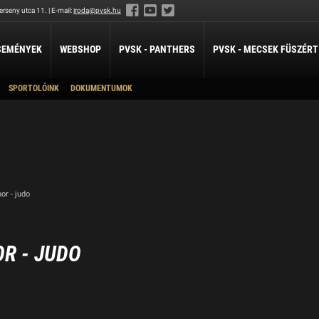
rseny utca 11. | E-mail:
iroda@pvsk.hu
SEMÉNYEK
WEBSHOP
PVSK - PANTHERS
PVSK - MECSEK FÜSZÉRT
SPORTOLÓINK
DOKUMENTUMOK
LABDARÚGÁS
LÖVÉSZET
ÖKÖLVÍVÁS
Férfi Labdarúgó Szakosztály
Sportlövészet
Ökölvívó Szakosztá
ánpótlás
Férfi Labdarúgó Utánpótlás
pótlás
Női Labdarúgó Szakosztály
x3
ZILABDA
r - judo
ilabda Szakosztály
R - JUDO