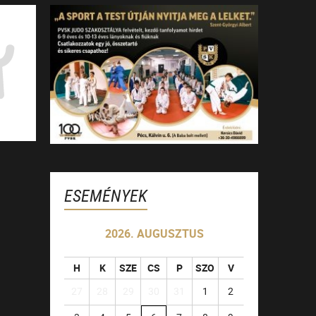
ESEMÉNYEK
2026. AUGUSZTUS
H
K
SZE
CS
P
SZO
V
27
28
29
30
31
1
2