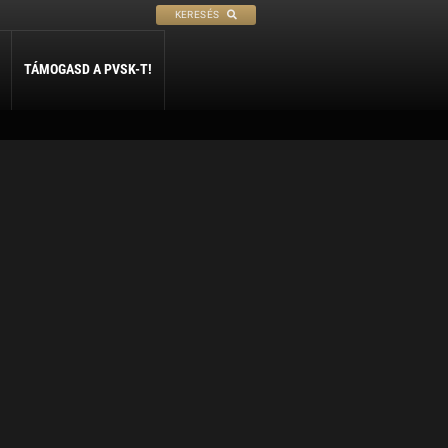
KERESÉS
TÁMOGASD A PVSK-T!
PETANQUE
SÍ
SZABADIDŐ
ly
Petanque
Sí Szakosztály
Szabadidő Szakosztály