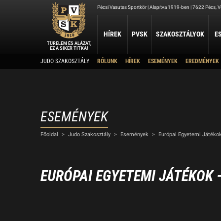
Pécsi Vasutas Sportkör | Alapítva 1919-ben | 7622 Pécs, Ve
HÍREK
PVSK
SZAKOSZTÁLYOK
E
TÜRELEM ÉS ALÁZAT,
EZ A SIKER TITKA!
Kapcsolat
JUDO SZAKOSZTÁLY
RÓLUNK
HÍREK
ESEMÉNYEK
EREDMÉNYEK
ATLÉTIKA
JUDO
KOSÁRLABDA
Rólunk
A szakosztály története
Atlétika Szakosztály
Judo Szakosztály
PVSK - Veolia
Elnökség
Férfi Kosárlabda Ut
Elérhetőség
Női Kosárlabda Után
A PVSK aranygyűrűsei
Férfi Kosárlabda B 3
A PVSK tiszteletbeli tagjai
ESEMÉNYEK
TAEKWONDO
TÁJÉKOZÓDÁSI FUTÁS
Alapítványaink
VÍ
Főoldal
>
Judo Szakosztály
>
Események
>
Európai Egyetemi Játékok
PVSK Taekwondo Tigers
Tájékozódási Futó Szakosztály
Létesítményeink
Víz
Dokumentumok
Sportolj nálunk
EURÓPAI EGYETEMI JÁTÉKOK 
Nyári Táboraink
Archívum
Sports Together 2026/27