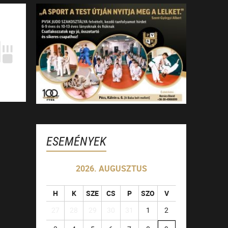
ESEMÉNYEK
2026. AUGUSZTUS
H
K
SZE
CS
P
SZO
V
27
28
29
30
31
1
2