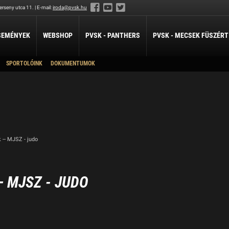
rseny utca 11. | E-mail:
iroda@pvsk.hu
SEMÉNYEK
WEBSHOP
PVSK - PANTHERS
PVSK - MECSEK FÜSZÉRT
SPORTOLÓINK
DOKUMENTUMOK
LABDARÚGÁS
LÖVÉSZET
ÖKÖLVÍVÁS
Férfi Labdarúgó Szakosztály
Sportlövészet
Ökölvívó Szakosztá
ánpótlás
Férfi Labdarúgó Utánpótlás
pótlás
Női Labdarúgó Szakosztály
x3
ZILABDA
 – MJSZ - judo
ilabda Szakosztály
– MJSZ - JUDO