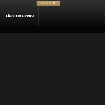
KERESÉS
TÁMOGASD A PVSK-T!
PETANQUE
SÍ
SZABADIDŐ
ly
Petanque
Sí Szakosztály
Szabadidő Szakosztály