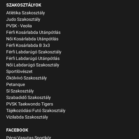
SZAKOSZTÁLYOK
Atlétika Szakosztály
Judo Szakosztály
PVSK - Veolia
Férfi Kosárlabda Utánpótlás
Női Kosárlabda Utánpótlás
Férfi Kosárlabda B 3x3
Férfi Labdarúgó Szakosztály
Férfi Labdarúgó Utánpótlás
Női Labdarúgó Szakosztály
Sportlövészet
Ökölvívó Szakosztály
Petanque
Sí Szakosztály
Szabadidő Szakosztály
PVSK Taekwondo Tigers
Tájékozódási Futó Szakosztály
Vízilabda Szakosztály
FACEBOOK
Pécsi Vasutas Sportkör