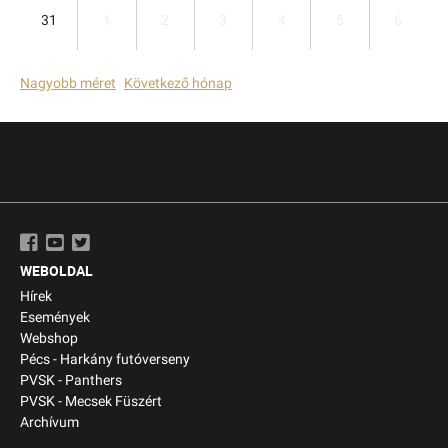
31
1
2
3
4
5
6
Nagyobb méret
Következő hónap
WEBOLDAL
Hírek
Események
Webshop
Pécs - Harkány futóverseny
PVSK - Panthers
PVSK - Mecsek Füszért
Archívum