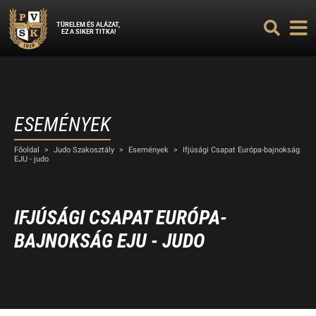
TÜRELEM ÉS ALÁZAT,
EZ A SIKER TITKA!
ESEMÉNYEK
Főoldal
>
Judo Szakosztály
>
Események
>
Ifjúsági Csapat Európa-bajnokság
EJU - judo
IFJÚSÁGI CSAPAT EURÓPA-
BAJNOKSÁG EJU - JUDO