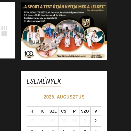
ESEMÉNYEK
2026. AUGUSZTUS
H
K
SZE
CS
P
SZO
V
27
28
29
30
31
1
2