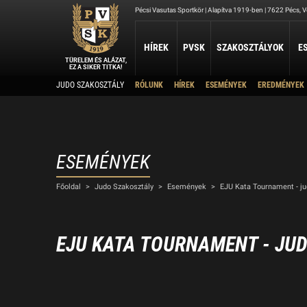
Pécsi Vasutas Sportkör | Alapítva 1919-ben | 7622 Pécs, Ve
HÍREK
PVSK
SZAKOSZTÁLYOK
E
TÜRELEM ÉS ALÁZAT,
EZ A SIKER TITKA!
Kapcsolat
JUDO SZAKOSZTÁLY
RÓLUNK
HÍREK
ESEMÉNYEK
EREDMÉNYEK
ATLÉTIKA
JUDO
KOSÁRLABDA
Rólunk
A szakosztály története
Atlétika Szakosztály
Judo Szakosztály
PVSK - Veolia
Elnökség
Férfi Kosárlabda Ut
Elérhetőség
Női Kosárlabda Után
A PVSK aranygyűrűsei
Férfi Kosárlabda B 3
A PVSK tiszteletbeli tagjai
ESEMÉNYEK
TAEKWONDO
TÁJÉKOZÓDÁSI FUTÁS
Alapítványaink
VÍ
Főoldal
>
Judo Szakosztály
>
Események
>
EJU Kata Tournament - j
PVSK Taekwondo Tigers
Tájékozódási Futó Szakosztály
Létesítményeink
Víz
Dokumentumok
Sportolj nálunk
EJU KATA TOURNAMENT - JU
Nyári Táboraink
Archívum
Sports Together 2026/27