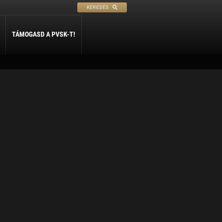
KERESÉS
TÁMOGASD A PVSK-T!
PETANQUE
SÍ
SZABADIDŐ
ly
Petanque
Sí Szakosztály
Szabadidő Szakosztály