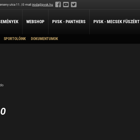
rseny utca 11. | E-mail:
iroda@pvsk.hu
SEMÉNYEK
WEBSHOP
PVSK - PANTHERS
PVSK - MECSEK FÜSZÉRT
SPORTOLÓINK
DOKUMENTUMOK
LABDARÚGÁS
LÖVÉSZET
ÖKÖLVÍVÁS
Férfi Labdarúgó Szakosztály
Sportlövészet
Ökölvívó Szakosztá
ánpótlás
Férfi Labdarúgó Utánpótlás
pótlás
Női Labdarúgó Szakosztály
x3
ZILABDA
udo
ilabda Szakosztály
DO