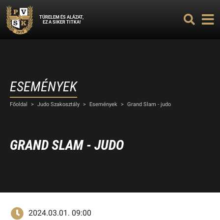
TÜRELEM ÉS ALÁZAT,
EZ A SIKER TITKA!
ESEMÉNYEK
Főoldal
>
Judo Szakosztály
>
Események
>
Grand Slam - judo
GRAND SLAM - JUDO
2024.03.01. 09:00