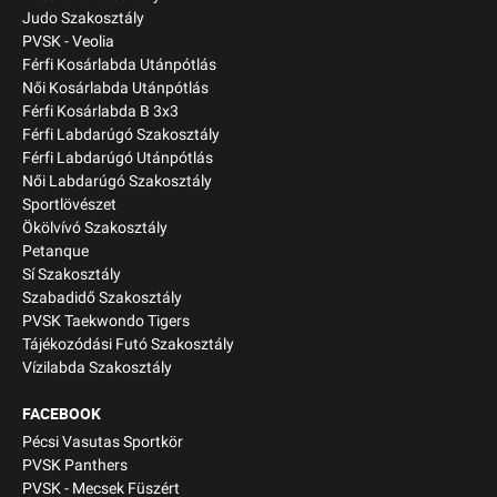
Judo Szakosztály
PVSK - Veolia
Férfi Kosárlabda Utánpótlás
Női Kosárlabda Utánpótlás
Férfi Kosárlabda B 3x3
Férfi Labdarúgó Szakosztály
Férfi Labdarúgó Utánpótlás
Női Labdarúgó Szakosztály
Sportlövészet
Ökölvívó Szakosztály
Petanque
Sí Szakosztály
Szabadidő Szakosztály
PVSK Taekwondo Tigers
Tájékozódási Futó Szakosztály
Vízilabda Szakosztály
FACEBOOK
Pécsi Vasutas Sportkör
PVSK Panthers
PVSK - Mecsek Füszért