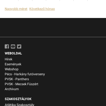
Nagyobb méret
Következő hónap
WEBOLDAL
Hírek
Események
Webshop
Pécs - Harkány futóverseny
PVSK - Panthers
PVSK - Mecsek Füszért
Archívum
SZAKOSZTÁLYOK
Atlétika Szakosztály