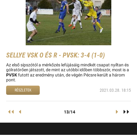
SELLYE VSK O ÉS R - PVSK: 3-4 (1-0)
Az első sípszótól a mérkőzés lefújásáig
mindkét csapat
nyíltan és
gólratörően játszott, de mint az utóbbi időben többször, most is a
PVSK
futott az eredmény után, de végén Pécsre
került a három
pont.
2021.03.28. 18:15
RÉSZLETEK
13/14