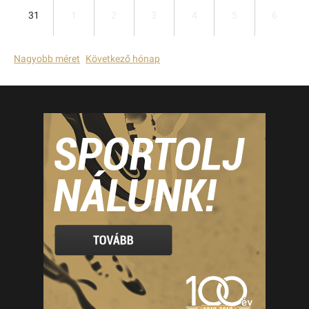
31
1
2
3
4
5
6
Nagyobb méret
Következő hónap