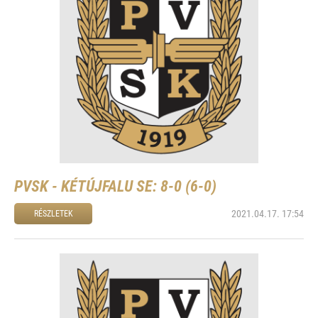
PVSK - KÉTÚJFALU SE: 8-0 (6-0)
2021.04.17. 17:54
RÉSZLETEK