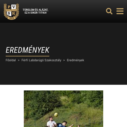
TÜRELEM ÉS ALÁZAT,
EZ A SIKER TITKA!
EREDMÉNYEK
Főoldal
>
Férfi Labdarúgó Szakosztály
>
Eredmények