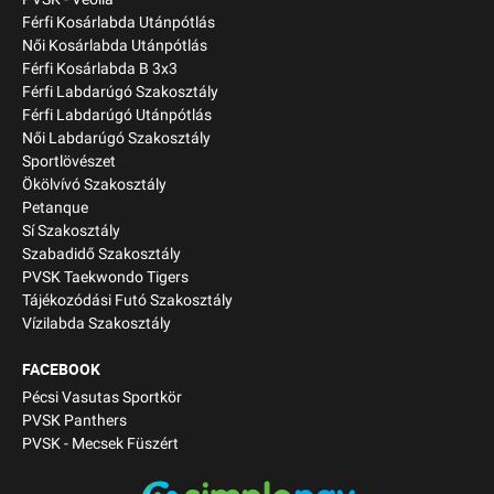
Férfi Kosárlabda Utánpótlás
Női Kosárlabda Utánpótlás
Férfi Kosárlabda B 3x3
Férfi Labdarúgó Szakosztály
Férfi Labdarúgó Utánpótlás
Női Labdarúgó Szakosztály
Sportlövészet
Ökölvívó Szakosztály
Petanque
Sí Szakosztály
Szabadidő Szakosztály
PVSK Taekwondo Tigers
Tájékozódási Futó Szakosztály
Vízilabda Szakosztály
FACEBOOK
Pécsi Vasutas Sportkör
PVSK Panthers
PVSK - Mecsek Füszért