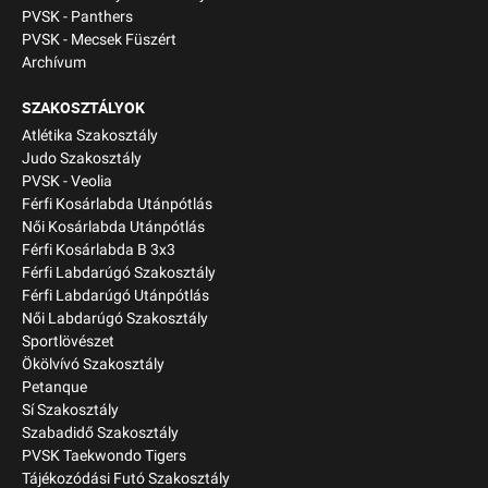
PVSK - Panthers
PVSK - Mecsek Füszért
Archívum
SZAKOSZTÁLYOK
Atlétika Szakosztály
Judo Szakosztály
PVSK - Veolia
Férfi Kosárlabda Utánpótlás
Női Kosárlabda Utánpótlás
Férfi Kosárlabda B 3x3
Férfi Labdarúgó Szakosztály
Férfi Labdarúgó Utánpótlás
Női Labdarúgó Szakosztály
Sportlövészet
Ökölvívó Szakosztály
Petanque
Sí Szakosztály
Szabadidő Szakosztály
PVSK Taekwondo Tigers
Tájékozódási Futó Szakosztály