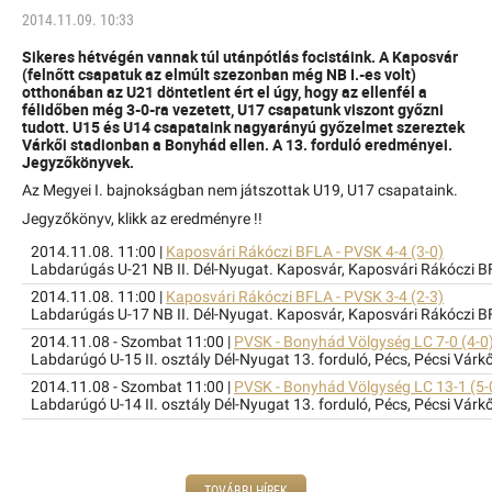
2014.11.09. 10:33
Sikeres hétvégén vannak túl utánpótlás focistáink. A Kaposvár
(felnőtt csapatuk az elmúlt szezonban még NB I.-es volt)
otthonában az U21 döntetlent ért el úgy, hogy az ellenfél a
félidőben még 3-0-ra vezetett, U17 csapatunk viszont győzni
tudott. U15 és U14 csapataink nagyarányú győzelmet szereztek
Várkői stadionban a Bonyhád ellen. A 13. forduló eredményei.
Jegyzőkönyvek.
Az Megyei I. bajnokságban nem játszottak U19, U17 csapataink.
Jegyzőkönyv, klikk az eredményre !!
2014.11.08. 11:00 |
Kaposvári Rákóczi BFLA - PVSK 4-4 (3-0)
Labdarúgás U-21 NB II. Dél-Nyugat. Kaposvár, Kaposvári Rákóczi B
2014.11.08. 11:00 |
Kaposvári Rákóczi BFLA - PVSK 3-4 (2-3)
Labdarúgás U-17 NB II. Dél-Nyugat. Kaposvár, Kaposvári Rákóczi B
2014.11.08 - Szombat 11:00 |
PVSK - Bonyhád Völgység LC 7-0 (4-0
Labdarúgó U-15 II. osztály Dél-Nyugat 13. forduló, Pécs, Pécsi Várk
2014.11.08 - Szombat 11:00 |
PVSK - Bonyhád Völgység LC 13-1 (5-
Labdarúgó U-14 II. osztály Dél-Nyugat 13. forduló, Pécs, Pécsi Várk
TOVÁBBI HÍREK