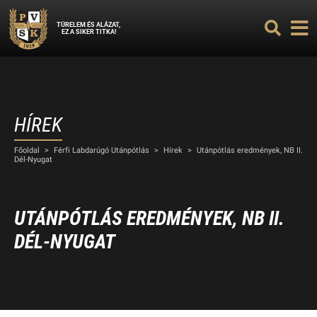
TÜRELEM ÉS ALÁZAT,
EZ A SIKER TITKA!
HÍREK
Főoldal
>
Férfi Labdarúgó Utánpótlás
>
Hírek
>
Utánpótlás eredmények, NB II.
Dél-Nyugat
UTÁNPÓTLÁS EREDMÉNYEK, NB II.
DÉL-NYUGAT