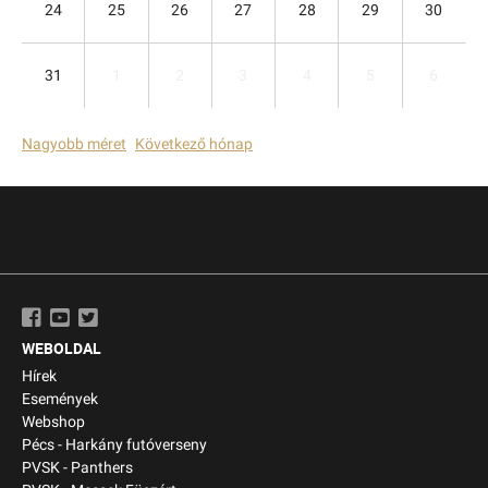
24
25
26
27
28
29
30
31
1
2
3
4
5
6
Nagyobb méret
Következő hónap
WEBOLDAL
Hírek
Események
Webshop
Pécs - Harkány futóverseny
PVSK - Panthers