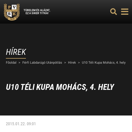
TÜRELEM ÉS ALÁZAT,
EZ A SIKER TITKA!
HÍREK
Főoldal
>
Férfi Labdarúgó Utánpótlás
>
Hírek
>
U10 Téli Kupa Mohács, 4. hely
U10 TÉLI KUPA MOHÁCS, 4. HELY
2015.01.22. 09:01