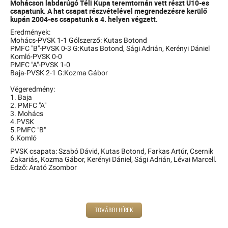
Mohácson labdarúgó Téli Kupa teremtornán vett részt U10-es
csapatunk. A hat csapat részvételével megrendezésre kerülő
kupán 2004-es csapatunk a 4. helyen végzett.
Eredmények:
Mohács-PVSK 1-1 Gólszerző: Kutas Botond
PMFC "B"-PVSK 0-3 G:Kutas Botond, Sági Adrián, Kerényi Dániel
Komló-PVSK 0-0
PMFC "A"-PVSK 1-0
Baja-PVSK 2-1 G:Kozma Gábor
Végeredmény:
1. Baja
2. PMFC "A"
3. Mohács
4.PVSK
5.PMFC "B"
6.Komló
PVSK csapata: Szabó Dávid, Kutas Botond, Farkas Artúr, Csernik
Zakariás, Kozma Gábor, Kerényi Dániel, Sági Adrián, Lévai Marcell.
Edző: Arató Zsombor
TOVÁBBI HÍREK