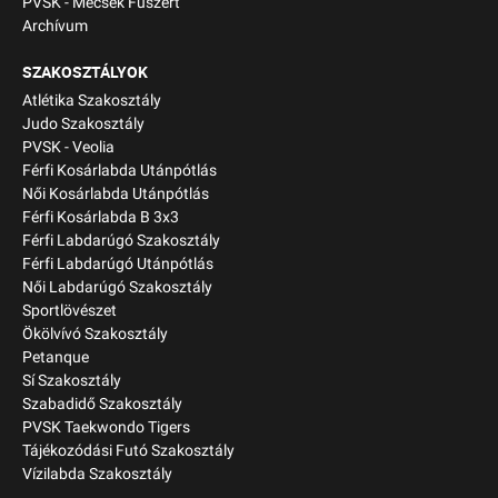
PVSK - Mecsek Füszért
Archívum
SZAKOSZTÁLYOK
Atlétika Szakosztály
Judo Szakosztály
PVSK - Veolia
Férfi Kosárlabda Utánpótlás
Női Kosárlabda Utánpótlás
Férfi Kosárlabda B 3x3
Férfi Labdarúgó Szakosztály
Férfi Labdarúgó Utánpótlás
Női Labdarúgó Szakosztály
Sportlövészet
Ökölvívó Szakosztály
Petanque
Sí Szakosztály
Szabadidő Szakosztály
PVSK Taekwondo Tigers
Tájékozódási Futó Szakosztály
Vízilabda Szakosztály