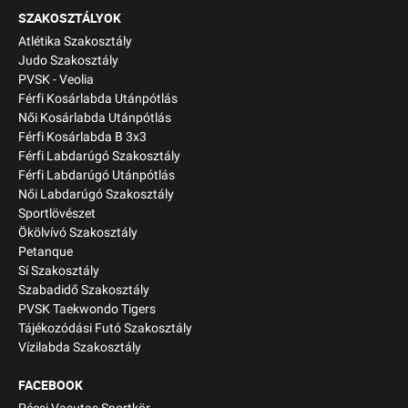
SZAKOSZTÁLYOK
Atlétika Szakosztály
Judo Szakosztály
PVSK - Veolia
Férfi Kosárlabda Utánpótlás
Női Kosárlabda Utánpótlás
Férfi Kosárlabda B 3x3
Férfi Labdarúgó Szakosztály
Férfi Labdarúgó Utánpótlás
Női Labdarúgó Szakosztály
Sportlövészet
Ökölvívó Szakosztály
Petanque
Sí Szakosztály
Szabadidő Szakosztály
PVSK Taekwondo Tigers
Tájékozódási Futó Szakosztály
Vízilabda Szakosztály
FACEBOOK