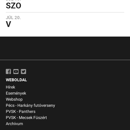
SZO
JÚL 20.
V
WEBOLDAL
Hírek
Események
Webshop
Pécs - Harkány futóverseny
PVSK - Panthers
PVSK - Mecsek Füszért
Archívum