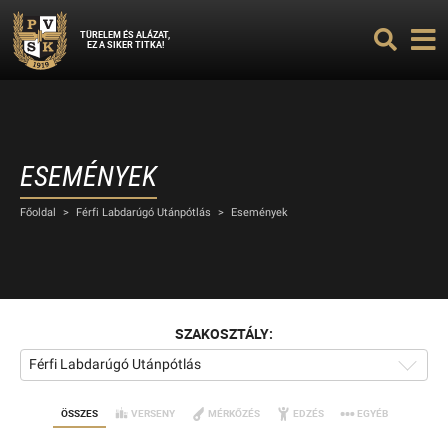
TÜRELEM ÉS ALÁZAT,
EZ A SIKER TITKA!
ESEMÉNYEK
Főoldal
>
Férfi Labdarúgó Utánpótlás
>
Események
SZAKOSZTÁLY:
Férfi Labdarúgó Utánpótlás
ÖSSZES
VERSENY
MÉRKŐZÉS
EDZÉS
EGYÉB