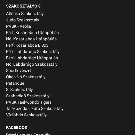
SZAKOSZTÁLYOK
Atlétika Szakosztály
Judo Szakosztály
PVSK - Veolia
Férfi Kosárlabda Utánpótlás
Női Kosárlabda Utánpótlás
Férfi Kosárlabda B 3x3
Férfi Labdarúgó Szakosztály
Férfi Labdarúgó Utánpótlás
Női Labdarúgó Szakosztály
Sportlövészet
Ökölvívó Szakosztály
Petanque
Sí Szakosztály
Szabadidő Szakosztály
PVSK Taekwondo Tigers
Tájékozódási Futó Szakosztály
Vízilabda Szakosztály
FACEBOOK