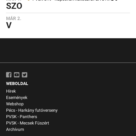
SZO
MÁR 2.
V
WEBOLDAL
Hírek
Események
Webshop
Pécs - Harkány futóverseny
PVSK - Panthers
PVSK - Mecsek Füszért
Archívum