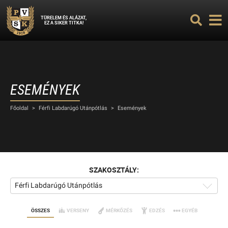
TÜRELEM ÉS ALÁZAT,
EZ A SIKER TITKA!
ESEMÉNYEK
Főoldal
>
Férfi Labdarúgó Utánpótlás
>
Események
SZAKOSZTÁLY:
Férfi Labdarúgó Utánpótlás
ÖSSZES
VERSENY
MÉRKŐZÉS
EDZÉS
EGYÉB