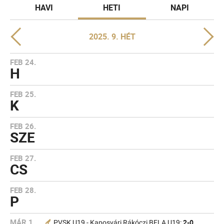
HAVI
HETI
NAPI
2025. 9. HÉT
FEB 24.
H
FEB 25.
K
FEB 26.
SZE
FEB 27.
CS
FEB 28.
P
MÁR 1.
2-0
PVSK U19 - Kaposvári Rákóczi BFLA U19: