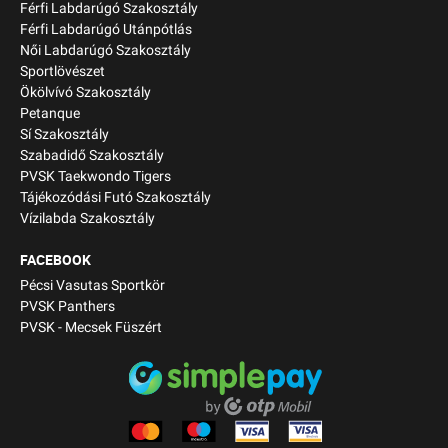
Férfi Labdarúgó Szakosztály
Férfi Labdarúgó Utánpótlás
Női Labdarúgó Szakosztály
Sportlövészet
Ökölvívó Szakosztály
Petanque
Sí Szakosztály
Szabadidő Szakosztály
PVSK Taekwondo Tigers
Tájékozódási Futó Szakosztály
Vízilabda Szakosztály
FACEBOOK
Pécsi Vasutas Sportkör
PVSK Panthers
PVSK - Mecsek Füszért