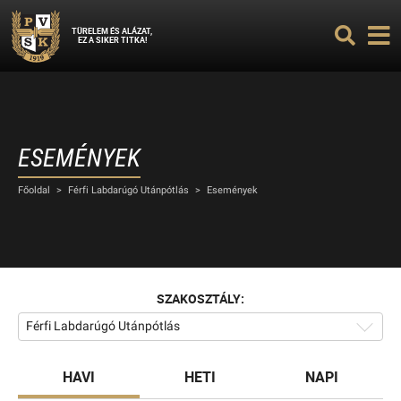
TÜRELEM ÉS ALÁZAT,
EZ A SIKER TITKA!
ESEMÉNYEK
Főoldal
>
Férfi Labdarúgó Utánpótlás
>
Események
SZAKOSZTÁLY:
Férfi Labdarúgó Utánpótlás
HAVI
HETI
NAPI