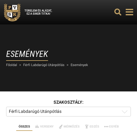
TÜRELEM ÉS ALÁZAT,
EZ A SIKER TITKA!
ESEMÉNYEK
Főoldal
>
Férfi Labdarúgó Utánpótlás
>
Események
SZAKOSZTÁLY:
Férfi Labdarúgó Utánpótlás
ÖSSZES
VERSENY
MÉRKŐZÉS
EDZÉS
EGYÉB