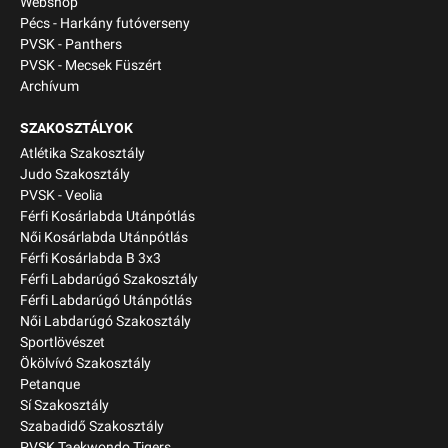
Webshop
Pécs - Harkány futóverseny
PVSK - Panthers
PVSK - Mecsek Füszért
Archívum
SZAKOSZTÁLYOK
Atlétika Szakosztály
Judo Szakosztály
PVSK - Veolia
Férfi Kosárlabda Utánpótlás
Női Kosárlabda Utánpótlás
Férfi Kosárlabda B 3x3
Férfi Labdarúgó Szakosztály
Férfi Labdarúgó Utánpótlás
Női Labdarúgó Szakosztály
Sportlövészet
Ökölvívó Szakosztály
Petanque
Sí Szakosztály
Szabadidő Szakosztály
PVSK Taekwondo Tigers