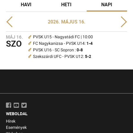
HAVI
HETI
NAPI
2026. MÁJUS 16.
MÁJ 16.
PVSK U15 - Nagyatádi FC | 10:00
SZO
1-4
FC Nagykanizsa - PVSK U14:
0-8
PVSK U16 - SC Sopron :
5-2
Szekszárdi UFC - PVSK U12:
WEBOLDAL
Hírek
Események