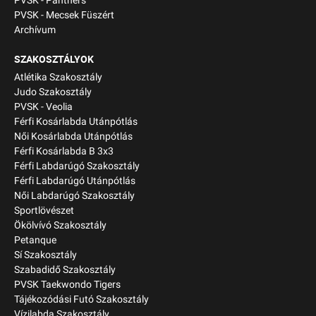
PVSK - Panthers
PVSK - Mecsek Füszért
Archívum
SZAKOSZTÁLYOK
Atlétika Szakosztály
Judo Szakosztály
PVSK - Veolia
Férfi Kosárlabda Utánpótlás
Női Kosárlabda Utánpótlás
Férfi Kosárlabda B 3x3
Férfi Labdarúgó Szakosztály
Férfi Labdarúgó Utánpótlás
Női Labdarúgó Szakosztály
Sportlövészet
Ökölvívó Szakosztály
Petanque
Sí Szakosztály
Szabadidő Szakosztály
PVSK Taekwondo Tigers
Tájékozódási Futó Szakosztály
Vízilabda Szakosztály