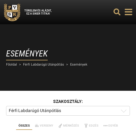
TÜRELEM ÉS ALÁZAT,
EZ A SIKER TITKA!
ESEMÉNYEK
Főoldal
>
Férfi Labdarúgó Utánpótlás
>
Események
SZAKOSZTÁLY:
Férfi Labdarúgó Utánpótlás
ÖSSZES
VERSENY
MÉRKŐZÉS
EDZÉS
EGYÉB