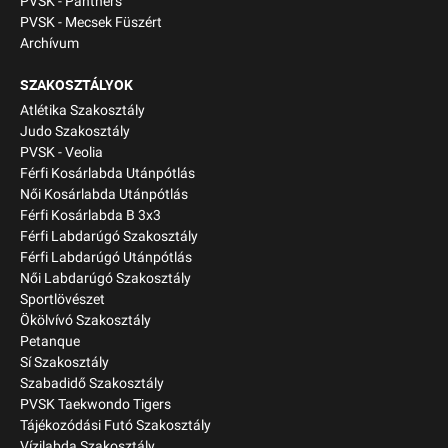
PVSK - Panthers
PVSK - Mecsek Füszért
Archívum
SZAKOSZTÁLYOK
Atlétika Szakosztály
Judo Szakosztály
PVSK - Veolia
Férfi Kosárlabda Utánpótlás
Női Kosárlabda Utánpótlás
Férfi Kosárlabda B 3x3
Férfi Labdarúgó Szakosztály
Férfi Labdarúgó Utánpótlás
Női Labdarúgó Szakosztály
Sportlövészet
Ökölvívó Szakosztály
Petanque
Sí Szakosztály
Szabadidő Szakosztály
PVSK Taekwondo Tigers
Tájékozódási Futó Szakosztály
Vízilabda Szakosztály