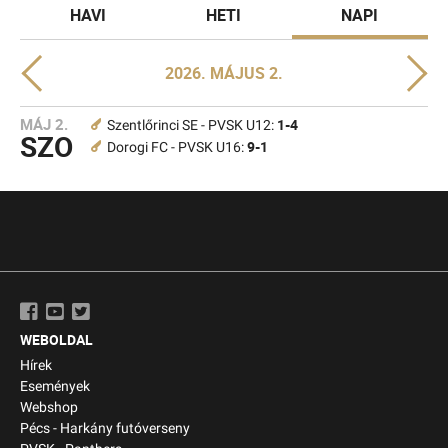
HAVI
HETI
NAPI
2026. MÁJUS 2.
MÁJ 2.
1-4
Szentlőrinci SE - PVSK U12:
SZO
9-1
Dorogi FC - PVSK U16:
WEBOLDAL
Hírek
Események
Webshop
Pécs - Harkány futóverseny