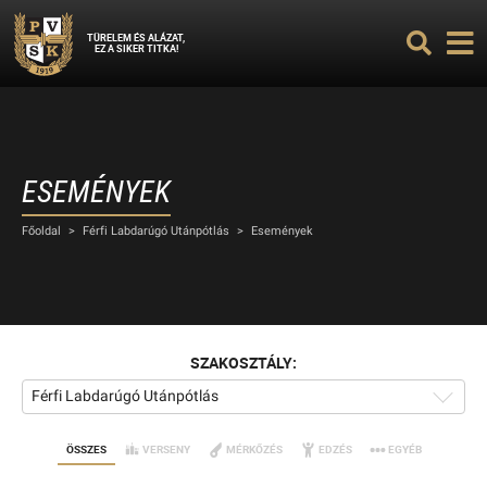
TÜRELEM ÉS ALÁZAT,
EZ A SIKER TITKA!
ESEMÉNYEK
Főoldal
>
Férfi Labdarúgó Utánpótlás
>
Események
SZAKOSZTÁLY:
Férfi Labdarúgó Utánpótlás
ÖSSZES
VERSENY
MÉRKŐZÉS
EDZÉS
EGYÉB