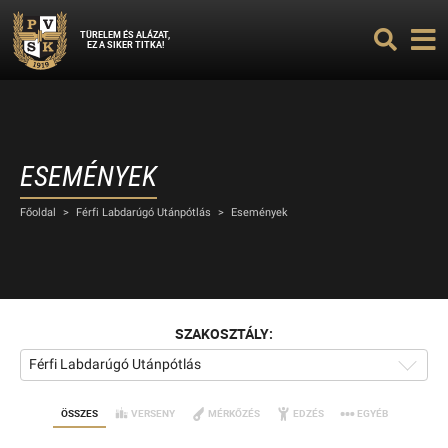
TÜRELEM ÉS ALÁZAT,
EZ A SIKER TITKA!
ESEMÉNYEK
Főoldal
>
Férfi Labdarúgó Utánpótlás
>
Események
SZAKOSZTÁLY:
Férfi Labdarúgó Utánpótlás
ÖSSZES
VERSENY
MÉRKŐZÉS
EDZÉS
EGYÉB