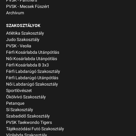
PVSK - Panthers
PVSK - Mecsek Füszért
Archívum
SZAKOSZTÁLYOK
Atlétika Szakosztály
Judo Szakosztály
PVSK - Veolia
Férfi Kosárlabda Utánpótlás
Női Kosárlabda Utánpótlás
Férfi Kosárlabda B 3x3
Férfi Labdarúgó Szakosztály
Férfi Labdarúgó Utánpótlás
Női Labdarúgó Szakosztály
Sportlövészet
Ökölvívó Szakosztály
Petanque
Sí Szakosztály
Szabadidő Szakosztály
PVSK Taekwondo Tigers
Tájékozódási Futó Szakosztály
Vízilabda Szakosztály