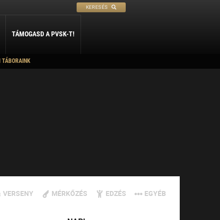
KERESÉS
TÁMOGASD A PVSK-T!
I TÁBORAINK
PETANQUE
SÍ
SZABADIDŐ
ly
Petanque
Sí Szakosztály
Szabadidő Szakosztály
VERSENY
MÉRKŐZÉS
EDZÉS
EGYÉB