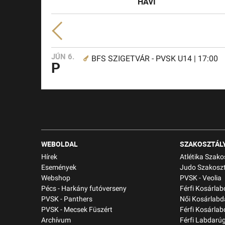
HAVI
JÚN 6.
BFS SZIGETVÁR - PVSK U14 | 17:00
P
WEBOLDAL
SZAKOSZTÁL
Hírek
Atlétika Szako
Események
Judo Szakoszt
Webshop
PVSK - Veolia
Pécs - Harkány futóverseny
Férfi Kosárla
PVSK - Panthers
Női Kosárlabd
PVSK - Mecsek Füszért
Férfi Kosárlab
Archívum
Férfi Labdarú