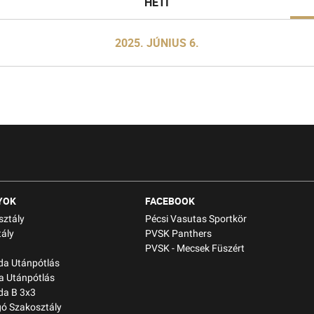
HETI
U10
U9
2025. JÚNIUS 6.
U9 B
U8
U7
YOK
FACEBOOK
sztály
Pécsi Vasutas Sportkör
ály
PVSK Panthers
PVSK - Mecsek Füszért
bda Utánpótlás
a Utánpótlás
da B 3x3
gó Szakosztály