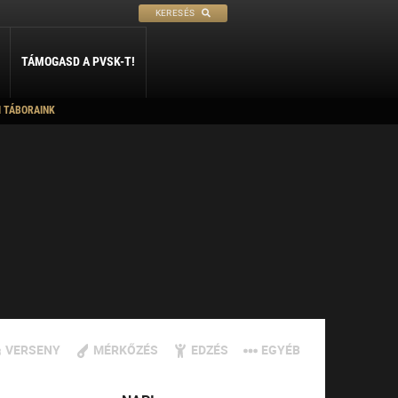
KERESÉS
TÁMOGASD A PVSK-T!
I TÁBORAINK
PETANQUE
SÍ
SZABADIDŐ
ly
Petanque
Sí Szakosztály
Szabadidő Szakosztály
VERSENY
MÉRKŐZÉS
EDZÉS
EGYÉB