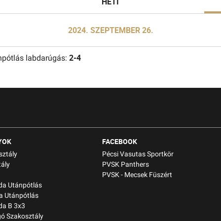
HETI
U10
U9
2024. SZEPTEMBER 26.
U9 B
U8
2-4
npótlás labdarúgás:
U7
YOK
FACEBOOK
sztály
Pécsi Vasutas Sportkör
ály
PVSK Panthers
PVSK - Mecsek Füszért
bda Utánpótlás
a Utánpótlás
da B 3x3
gó Szakosztály