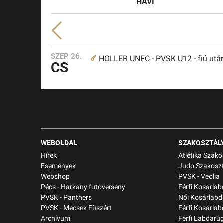
HAVI
SZEP 26.
HOLLER UNFC - PVSK U12 - fiú utá
CS
WEBOLDAL
SZAKOSZTÁL
Hírek
Atlétika Szako
Események
Judo Szakoszt
Webshop
PVSK - Veolia
Pécs - Harkány futóverseny
Férfi Kosárla
PVSK - Panthers
Női Kosárlabd
PVSK - Mecsek Füszért
Férfi Kosárlab
Archívum
Férfi Labdarú