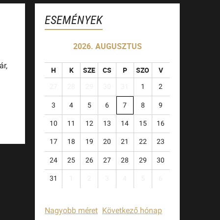
ESEMÉNYEK
2026. AUGUSZTUS
r,
H
K
SZE
CS
P
SZO
V
27
28
29
30
31
1
2
3
4
5
6
7
8
9
10
11
12
13
14
15
16
17
18
19
20
21
22
23
24
25
26
27
28
29
30
31
1
2
3
4
5
6
Nagyobb méret
Következő hónap