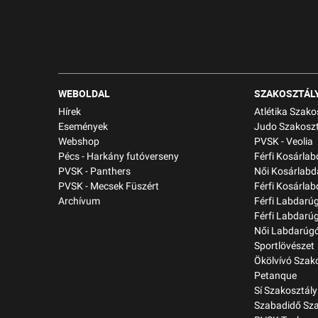
WEBOLDAL
SZAKOSZTÁL
Hírek
Atlétika Szako
Események
Judo Szakoszt
Webshop
PVSK - Veolia
Pécs - Harkány futóverseny
Férfi Kosárla
PVSK - Panthers
Női Kosárlabd
PVSK - Mecsek Füszért
Férfi Kosárlab
Archívum
Férfi Labdarú
Férfi Labdarú
Női Labdarúgó
Sportlövészet
Ökölvívó Szak
Petanque
Sí Szakosztály
Szabadidő Sza