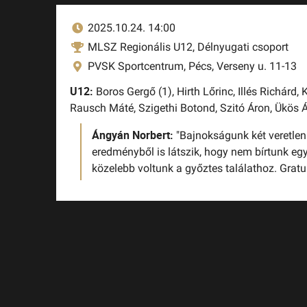
2025.10.24. 14:00
MLSZ Regionális U12, Délnyugati csoport
PVSK Sportcentrum, Pécs, Verseny u. 11-13
U12:
Boros Gergő (1),
Hirth Lőrinc,
Illés Richárd,
K
Rausch Máté,
Szigethi Botond,
Szitó Áron,
Ükös 
Ángyán Norbert:
"Bajnokságunk két veretlen 
eredményből is látszik, hogy nem bírtunk 
közelebb voltunk a győztes találathoz. Gratu