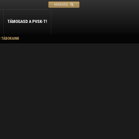
KERESÉS
TÁMOGASD A PVSK-T!
I TÁBORAINK
PETANQUE
SÍ
SZABADIDŐ
ly
Petanque
Sí Szakosztály
Szabadidő Szakosztály