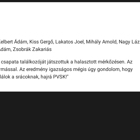
U10
U9
U9 B
U8
U7
elbert Ádám,
Kiss Gergő,
Lakatos Joel,
Mihály Arnold,
Nagy Lázá
Ádám,
Zsobrák Zakariás
csapata találkozóját játszottuk a halasztott mérkőzésen. Az
egymással. Az eredmény igazságos mégis úgy gondolom, hogy
lálok a srácoknak, hajrá PVSK!"