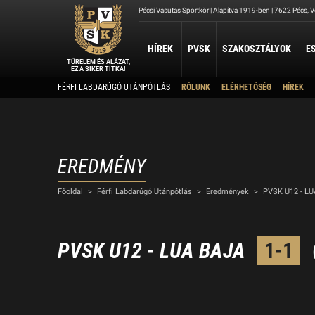
Pécsi Vasutas Sportkör | Alapítva 1919-ben | 7622 Pécs, Ve
HÍREK
PVSK
SZAKOSZTÁLYOK
E
TÜRELEM ÉS ALÁZAT,
EZ A SIKER TITKA!
Kapcsolat
FÉRFI LABDARÚGÓ UTÁNPÓTLÁS
RÓLUNK
ELÉRHETŐSÉG
HÍREK
ATLÉTIKA
JUDO
KOSÁRLABDA
Rólunk
Atlétika Szakosztály
Judo Szakosztály
PVSK - Veolia
Elnökség
Férfi Kosárlabda Ut
Női Kosárlabda Után
A PVSK aranygyűrűsei
Férfi Kosárlabda B 3
A PVSK tiszteletbeli tagjai
EREDMÉNY
TAEKWONDO
TÁJÉKOZÓDÁSI FUTÁS
Alapítványaink
VÍ
Főoldal
>
Férfi Labdarúgó Utánpótlás
>
Eredmények
>
PVSK U12 - LU
PVSK Taekwondo Tigers
Tájékozódási Futó Szakosztály
Létesítményeink
Víz
Dokumentumok
Sportolj nálunk
PVSK U12 - LUA BAJA
1-1
Nyári Táboraink
Archívum
Sports Together 2026/27