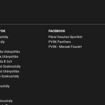
YOK
FACEBOOK
sztály
Pécsi Vasutas Sportkör
ály
PVSK Panthers
PVSK - Mecsek Füszért
bda Utánpótlás
a Utánpótlás
da B 3x3
gó Szakosztály
gó Utánpótlás
 Szakosztály
osztály
kosztály