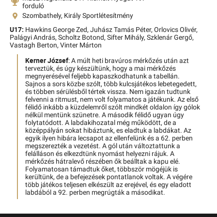
forduló
Szombathely, Király Sportlétesítmény
U17:
Hawkins George Zed,
Juhász Tamás Péter,
Orlovics Olivér,
Palágyi András,
Scholtz Botond,
Sifter Mihály,
Szklenár Gergő,
Vastagh Berton,
Vinter Márton
Kerner József
: A múlt heti bravúros mérkőzés után azt
terveztük, és úgy készültünk, hogy a mai mérkőzés
megnyerésével feljebb kapaszkodhatunk a tabellán.
Sajnos a sors közbe szólt, több kulcsjátékos lebetegedett,
és többen sérülésből tértek vissza. Nem igazán tudtunk
felvenni a ritmust, nem volt folyamatos a játékunk. Az első
félidő inkább a küzdelemről szólt mindkét oldalon így gólok
nélkül mentünk szünetre. A második félidő ugyan úgy
folytatódott. A labdakihozatal még működött, de a
középpályán sokat hibáztunk, es eladtuk a labdákat. Az
egyik ilyen hibára lecsapot az ellenfelünk és a 62. perben
megszerezték a vezetést. A gól után változtattunk a
felálláson és elkezdtünk nyomást helyezni rájuk. A
mérkőzés hátralevő részében ők beálltak a kapu elé.
Folyamatosan támadtuk őket, többször mögéjük is
kerültünk, de a befejezések pontatlanok voltak. A végére
több játékos teljesen elkészült az erejével, és egy eladott
labdából a 92. perben megrúgták a másodikat.