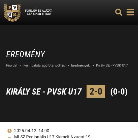
TÜRELEM ÉS ALÁZAT,
EZ A SIKER TITKA!
EREDMÉNY
Főoldal
>
Férfi Labdarúgó Utánpótlás
>
Eredmények
>
Király SE - PVSK U17
2-0
KIRÁLY SE - PVSK U17
(0-0)
2025.04.12. 14:00
MLSZ Regionális U17 Kiemelt Nyugat 19.