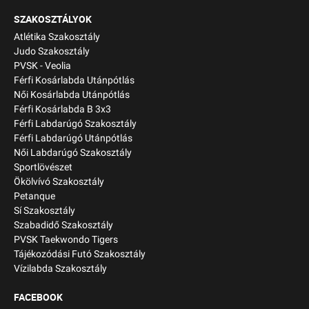
SZAKOSZTÁLYOK
Atlétika Szakosztály
Judo Szakosztály
PVSK - Veolia
Férfi Kosárlabda Utánpótlás
Női Kosárlabda Utánpótlás
Férfi Kosárlabda B 3x3
Férfi Labdarúgó Szakosztály
Férfi Labdarúgó Utánpótlás
Női Labdarúgó Szakosztály
Sportlövészet
Ökölvívó Szakosztály
Petanque
Sí Szakosztály
Szabadidő Szakosztály
PVSK Taekwondo Tigers
Tájékozódási Futó Szakosztály
Vízilabda Szakosztály
FACEBOOK