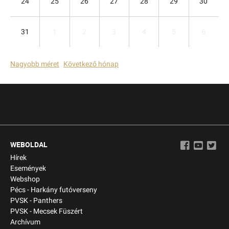
24
25
26
27
28
29
30
31
1
2
3
4
5
6
Nagyobb méret
Következő hónap
WEBOLDAL
Hírek
Események
Webshop
Pécs - Harkány futóverseny
PVSK - Panthers
PVSK - Mecsek Füszért
Archívum