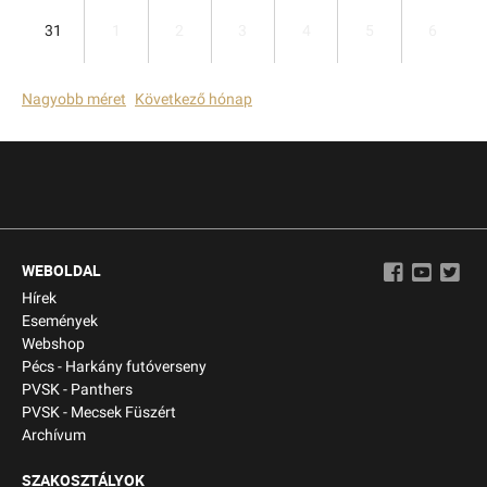
31
1
2
3
4
5
6
Nagyobb méret
Következő hónap
WEBOLDAL
Hírek
Események
Webshop
Pécs - Harkány futóverseny
PVSK - Panthers
PVSK - Mecsek Füszért
Archívum
SZAKOSZTÁLYOK