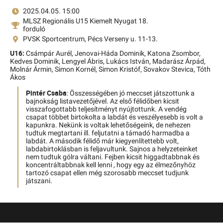
2025.04.05. 15:00
MLSZ Regionális U15 Kiemelt Nyugat 18.
forduló
PVSK Sportcentrum, Pécs Verseny u. 11-13.
U16:
Csámpár Aurél,
Jenovai-Háda Dominik,
Katona Zsombor,
Kedves Dominik,
Lengyel Ábris,
Lukács István,
Madarász Árpád,
Molnár Ármin,
Simon Kornél,
Simon Kristóf,
Sovakov Stevica,
Tóth
Ákos
Pintér Csaba
: Összességében jó meccset játszottunk a
bajnokság listavezetőjével. Az első félidőben kicsit
visszafogottabb teljesítményt nyújtottunk. A vendég
csapat többet birtokolta a labdát és veszélyesebb is volt a
kapunkra. Nekünk is voltak lehetőségeink, de nehezen
tudtuk megtartani ill. feljutatni a támadó harmadba a
labdát. A második félidő már kiegyenlítettebb volt,
labdabirtoklásban is feljavultunk. Sajnos a helyzeteinket
nem tudtuk gólra váltani. Fejben kicsit higgadtabbnak és
koncentráltabbnak kell lenni , hogy egy az élmezőnyhöz
tartozó csapat ellen még szorosabb meccset tudjunk
játszani.