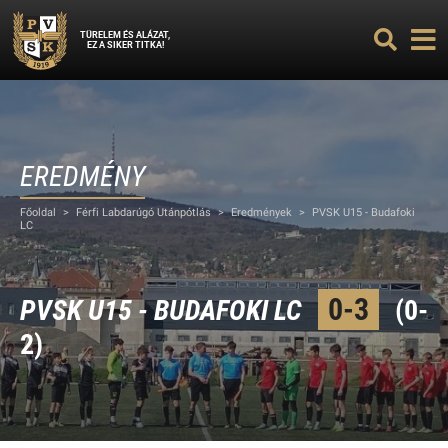
TÜRELEM ÉS ALÁZAT,
EZ A SIKER TITKA!
EREDMÉNY
Főoldal
>
Férfi Labdarúgó Utánpótlás
>
Eredmények
>
PVSK U15 - Budafoki
LC
0-3
PVSK U15 - BUDAFOKI LC
(0-
2)