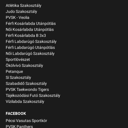
Atlétika Szakosztály
Judo Szakosztály
PVSK - Veolia
Férfi Kosárlabda Utánpótlás
Női Kosárlabda Utánpótlás
Férfi Kosárlabda B 3x3
Férfi Labdarúgó Szakosztály
Férfi Labdarúgó Utánpótlás
Női Labdarúgó Szakosztály
Sportlövészet
Ökölvívó Szakosztály
Petanque
Sí Szakosztály
Szabadidő Szakosztály
PVSK Taekwondo Tigers
Tájékozódási Futó Szakosztály
Vízilabda Szakosztály
FACEBOOK
Pécsi Vasutas Sportkör
PVSK Panthers