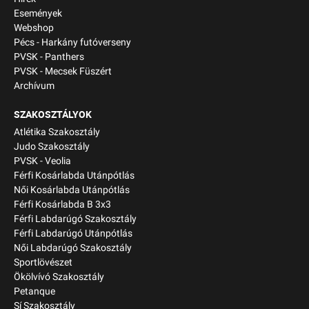
Események
Webshop
Pécs - Harkány futóverseny
PVSK - Panthers
PVSK - Mecsek Füszért
Archívum
SZAKOSZTÁLYOK
Atlétika Szakosztály
Judo Szakosztály
PVSK - Veolia
Férfi Kosárlabda Utánpótlás
Női Kosárlabda Utánpótlás
Férfi Kosárlabda B 3x3
Férfi Labdarúgó Szakosztály
Férfi Labdarúgó Utánpótlás
Női Labdarúgó Szakosztály
Sportlövészet
Ökölvívó Szakosztály
Petanque
Sí Szakosztály