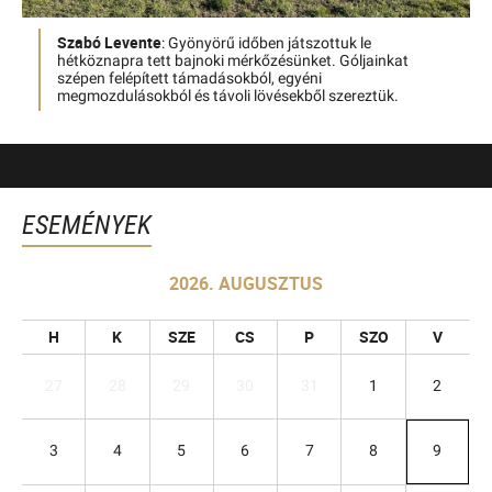
Szabó Levente
: Gyönyörű időben játszottuk le
hétköznapra tett bajnoki mérkőzésünket. Góljainkat
szépen felépített támadásokból, egyéni
megmozdulásokból és távoli lövésekből szereztük.
ESEMÉNYEK
2026. AUGUSZTUS
H
K
SZE
CS
P
SZO
V
27
28
29
30
31
1
2
3
4
5
6
7
8
9