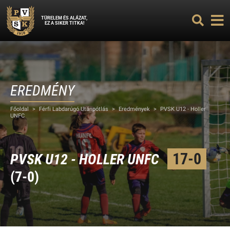
TÜRELEM ÉS ALÁZAT,
EZ A SIKER TITKA!
EREDMÉNY
Főoldal
>
Férfi Labdarúgó Utánpótlás
>
Eredmények
>
PVSK U12 - Holler
UNFC
17-0
PVSK U12 - HOLLER UNFC
(7-0)