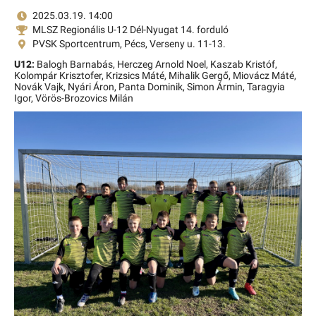
2025.03.19. 14:00
MLSZ Regionális U-12 Dél-Nyugat 14. forduló
PVSK Sportcentrum, Pécs, Verseny u. 11-13.
U12:
Balogh Barnabás,
Herczeg Arnold Noel,
Kaszab Kristóf,
Kolompár Krisztofer,
Krizsics Máté,
Mihalik Gergő,
Miovácz Máté,
Novák Vajk,
Nyári Áron,
Panta Dominik,
Simon Ármin,
Taragyia
Igor,
Vörös-Brozovics Milán