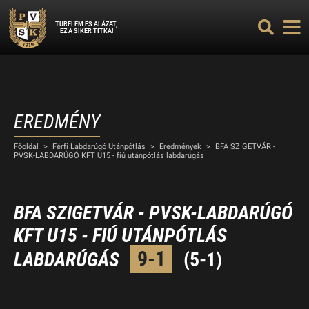
TÜRELEM ÉS ALÁZAT,
EZ A SIKER TITKA!
EREDMÉNY
Főoldal
>
Férfi Labdarúgó Utánpótlás
>
Eredmények
>
BFA SZIGETVÁR -
PVSK-LABDARÚGÓ KFT U15 - fiú utánpótlás labdarúgás
BFA SZIGETVÁR - PVSK-LABDARÚGÓ
KFT U15 - FIÚ UTÁNPÓTLÁS
9-1
LABDARÚGÁS
(5-1)