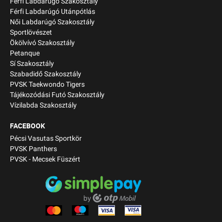
Férfi Labdarúgó Szakosztály
Férfi Labdarúgó Utánpótlás
Női Labdarúgó Szakosztály
Sportlövészet
Ökölvívó Szakosztály
Petanque
Sí Szakosztály
Szabadidő Szakosztály
PVSK Taekwondo Tigers
Tájékozódási Futó Szakosztály
Vízilabda Szakosztály
FACEBOOK
Pécsi Vasutas Sportkör
PVSK Panthers
PVSK - Mecsek Füszért