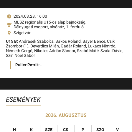
2024.03.28. 16:00
MLSZ regionális U15-ös alap bajnokság,
Délnyugati csoport, alsóház, 1. forduló.
Szigetvár
U15 B:
Andrasek Szabolcs,
Bakos Roland,
Bayer Bence,
Csik
Zsombor (1),
Deverdics Milán,
Gadár Roland,
Lukács Nimród,
Németh Gergő,
Nikolics Adrián Sándor,
Szabó Máté,
Szalai Dávid,
Szin Noel Gábor
Puller Patrik
: -
ESEMÉNYEK
2026. AUGUSZTUS
H
K
SZE
CS
P
SZO
V