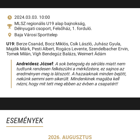
2024.03.03. 10:00
MLSZ regionális U19 alap bajnokság,
Délnyugati csoport, Felsőház, 1. forduló.
Baja Városi Sporttelep
U19:
Berze Csanád,
Bocz Miklós,
Csík László,
Juhász Gyula,
Majdik Márk,
Pesti Albert,
Rogács Levente,
Szendelbacher Ervin,
Tomek Milán,
Vígh Bendegúz Balázs,
Weimert Ádám
Andreidesz József
:
A sok betegség és sérülés miatt nem
tudtunk rendesen felkészülni a mérkőzésre, ez sajnos az
eredményen meg is látszott. A hazaiaknak minden bejött,
nekünk semmi sem sikerült. Mindenkinek magába kell
nézni, hogy mit tett meg ebben az évben a csapatért!
ESEMÉNYEK
2026. AUGUSZTUS