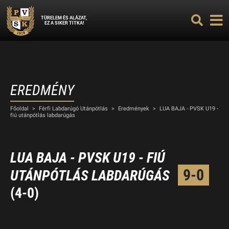
TÜRELEM ÉS ALÁZAT,
EZ A SIKER TITKA!
EREDMÉNY
Főoldal
>
Férfi Labdarúgó Utánpótlás
>
Eredmények
>
LUA BAJA - PVSK U19 -
fiú utánpótlás labdarúgás
LUA BAJA - PVSK U19 - FIÚ
9-0
UTÁNPÓTLÁS LABDARÚGÁS
(4-0)