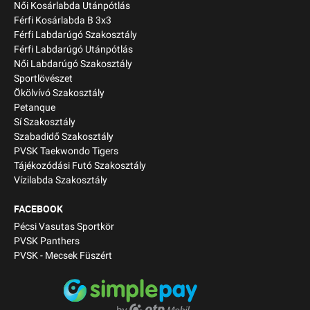
Női Kosárlabda Utánpótlás
Férfi Kosárlabda B 3x3
Férfi Labdarúgó Szakosztály
Férfi Labdarúgó Utánpótlás
Női Labdarúgó Szakosztály
Sportlövészet
Ökölvívó Szakosztály
Petanque
Sí Szakosztály
Szabadidő Szakosztály
PVSK Taekwondo Tigers
Tájékozódási Futó Szakosztály
Vízilabda Szakosztály
FACEBOOK
Pécsi Vasutas Sportkör
PVSK Panthers
PVSK - Mecsek Füszért