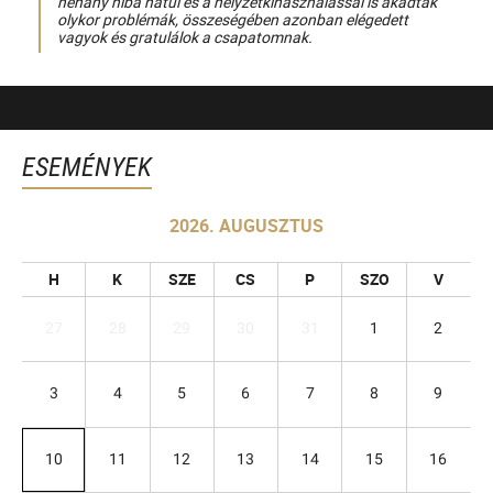
néhány hiba hátul és a helyzetkihasználással is akadtak
olykor problémák, összeségében azonban elégedett
vagyok és gratulálok a csapatomnak.
ESEMÉNYEK
2026. AUGUSZTUS
H
K
SZE
CS
P
SZO
V
27
28
29
30
31
1
2
3
4
5
6
7
8
9
10
11
12
13
14
15
16