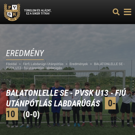
TÜRELEM ÉS ALÁZAT,
EZ A SIKER TITKA!
EREDMÉNY
Főoldal
>
Férfi Labdarúgó Utánpótlás
>
Eredmények
>
BALATONLELLE SE -
PVSK U13 - fiú utánpótlás labdarúgás
BALATONLELLE SE - PVSK U13 - FIÚ
0-
UTÁNPÓTLÁS LABDARÚGÁS
10
(0-0)