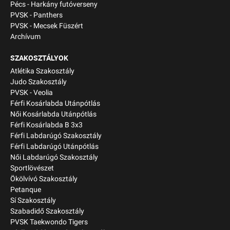
Pécs - Harkány futóverseny
PVSK - Panthers
PVSK - Mecsek Füszért
Archívum
SZAKOSZTÁLYOK
Atlétika Szakosztály
Judo Szakosztály
PVSK - Veolia
Férfi Kosárlabda Utánpótlás
Női Kosárlabda Utánpótlás
Férfi Kosárlabda B 3x3
Férfi Labdarúgó Szakosztály
Férfi Labdarúgó Utánpótlás
Női Labdarúgó Szakosztály
Sportlövészet
Ökölvívó Szakosztály
Petanque
Sí Szakosztály
Szabadidő Szakosztály
PVSK Taekwondo Tigers