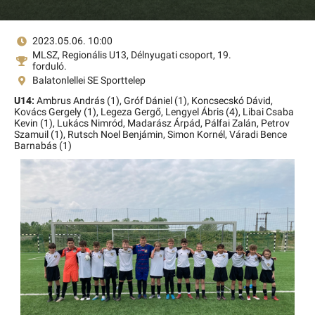
2023.05.06. 10:00
MLSZ, Regionális U13, Délnyugati csoport, 19.
forduló.
Balatonlellei SE Sporttelep
U14:
Ambrus András (1),
Gróf Dániel (1),
Koncsecskó Dávid,
Kovács Gergely (1),
Legeza Gergő,
Lengyel Ábris (4),
Libai Csaba
Kevin (1),
Lukács Nimród,
Madarász Árpád,
Pálfai Zalán,
Petrov
Szamuil (1),
Rutsch Noel Benjámin,
Simon Kornél,
Váradi Bence
Barnabás (1)