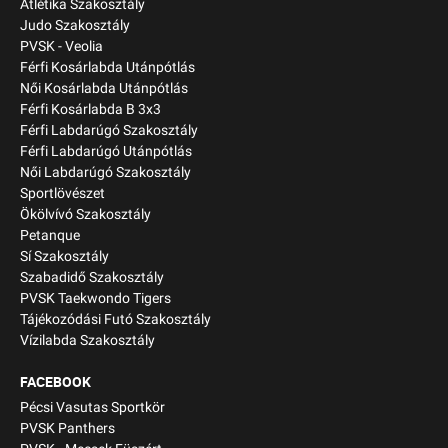
Atlétika Szakosztály
Judo Szakosztály
PVSK - Veolia
Férfi Kosárlabda Utánpótlás
Női Kosárlabda Utánpótlás
Férfi Kosárlabda B 3x3
Férfi Labdarúgó Szakosztály
Férfi Labdarúgó Utánpótlás
Női Labdarúgó Szakosztály
Sportlövészet
Ökölvívó Szakosztály
Petanque
Sí Szakosztály
Szabadidő Szakosztály
PVSK Taekwondo Tigers
Tájékozódási Futó Szakosztály
Vízilabda Szakosztály
FACEBOOK
Pécsi Vasutas Sportkör
PVSK Panthers