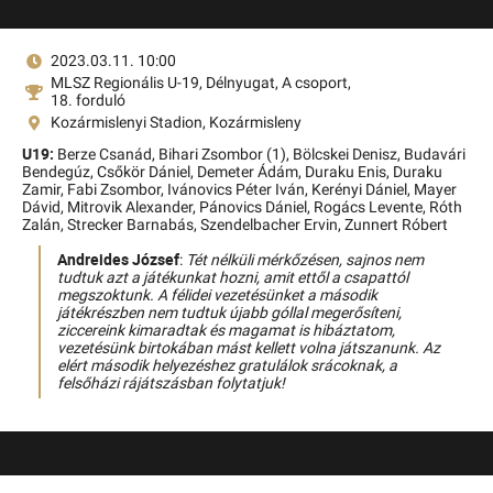
2023.03.11. 10:00
MLSZ Regionális U-19, Délnyugat, A csoport,
18. forduló
Kozármislenyi Stadion, Kozármisleny
U19:
Berze Csanád,
Bihari Zsombor (1),
Bölcskei Denisz,
Budavári
Bendegúz,
Csőkör Dániel,
Demeter Ádám,
Duraku Enis,
Duraku
Zamir,
Fabi Zsombor,
Ivánovics Péter Iván,
Kerényi Dániel,
Mayer
Dávid,
Mitrovik Alexander,
Pánovics Dániel,
Rogács Levente,
Róth
Zalán,
Strecker Barnabás,
Szendelbacher Ervin,
Zunnert Róbert
Andreides József
:
Tét nélküli mérkőzésen, sajnos nem
tudtuk azt a játékunkat hozni, amit ettől a csapattól
megszoktunk. A félidei vezetésünket a második
játékrészben nem tudtuk újabb góllal megerősíteni,
ziccereink kimaradtak és magamat is hibáztatom,
vezetésünk birtokában mást kellett volna játszanunk. Az
elért második helyezéshez gratulálok srácoknak, a
felsőházi rájátszásban folytatjuk!