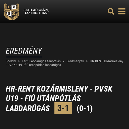
TÜRELEM ÉS ALÁZAT,
EZ A SIKER TITKA!
EREDMÉNY
Főoldal
>
Férfi Labdarúgó Utánpótlás
>
Eredmények
>
HR-RENT Kozármisleny
- PVSK U19 - fiú utánpótlás labdarúgás
HR-RENT KOZÁRMISLENY - PVSK
U19 - FIÚ UTÁNPÓTLÁS
3-1
LABDARÚGÁS
(0-1)