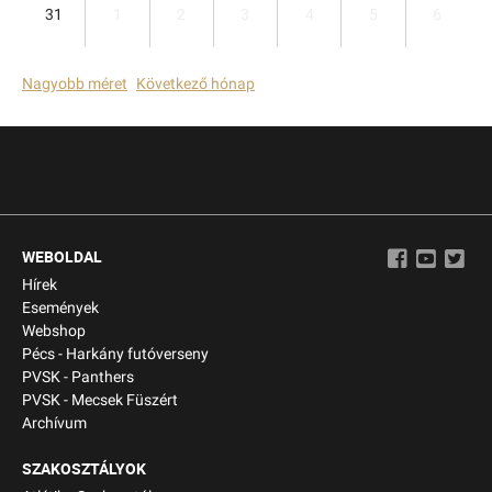
31
1
2
3
4
5
6
Nagyobb méret
Következő hónap
WEBOLDAL
Hírek
Események
Webshop
Pécs - Harkány futóverseny
PVSK - Panthers
PVSK - Mecsek Füszért
Archívum
SZAKOSZTÁLYOK