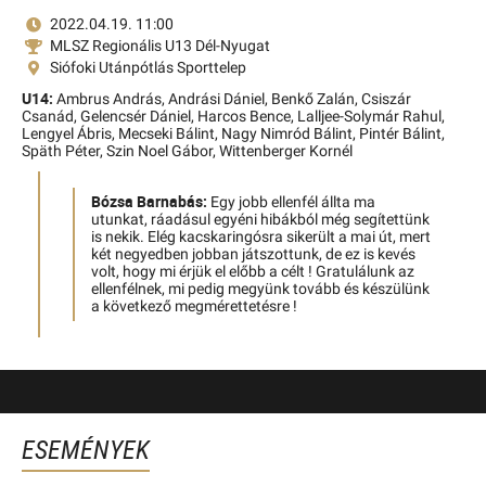
2022.04.19. 11:00
MLSZ Regionális U13 Dél-Nyugat
Siófoki Utánpótlás Sporttelep
U14:
Ambrus András,
Andrási Dániel,
Benkő Zalán,
Csiszár
Csanád,
Gelencsér Dániel,
Harcos Bence,
Lalljee-Solymár Rahul,
Lengyel Ábris,
Mecseki Bálint,
Nagy Nimród Bálint,
Pintér Bálint,
Späth Péter,
Szin Noel Gábor,
Wittenberger Kornél
Bózsa Barnabás:
Egy jobb ellenfél állta ma
utunkat, ráadásul egyéni hibákból még segítettünk
is nekik. Elég kacskaringósra sikerült a mai út, mert
két negyedben jobban játszottunk, de ez is kevés
volt, hogy mi érjük el előbb a célt ! Gratulálunk az
ellenfélnek, mi pedig megyünk tovább és készülünk
a következő megmérettetésre !
ESEMÉNYEK