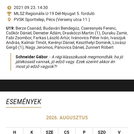
2021.09.23. 14:30
MLSZ Regionális U-19 Dél-Nyugat 5. forduló
PVSK Sporttelep, Pécs (Verseny utca 11.)
U19:
Berze Csanád,
Budavári Bendegúz,
Cseresnyés Ferenc,
Csőkör Dániel,
Demeter Ádám,
Draskóczi Martin (1),
Duraku Zamir,
Fabi Zsombor,
Farkas László Artúr,
Ivánovics Péter Iván,
Ivaszjuk
András,
Kalmár Timót,
Kerényi Dániel,
Keszthelyi Dominik,
Lovász
Gergő (1),
Nagy Jeromos,
Pánovics Dániel,
Zunnert Róbert
Schneider Gábor
: -
A régi klasszikusok megmondták: ha jó
játékosaid vannak, jó edző vagy. Ezek szerint akkor én
most jó edző vagyok?!
ESEMÉNYEK
2026. AUGUSZTUS
H
K
SZE
CS
P
SZO
V