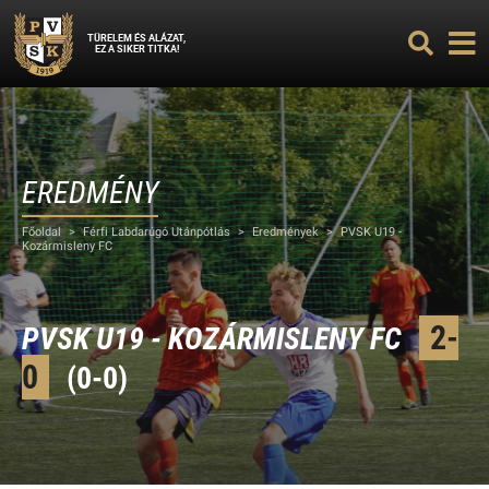
TÜRELEM ÉS ALÁZAT,
EZ A SIKER TITKA!
EREDMÉNY
Főoldal
>
Férfi Labdarúgó Utánpótlás
>
Eredmények
>
PVSK U19 -
Kozármisleny FC
2-
PVSK U19 - KOZÁRMISLENY FC
0
(0-0)