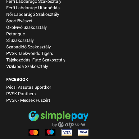
Férfi Labdarúgó Szakosztály
Férfi Labdarúgó Utánpótlás
Női Labdarúgó Szakosztály
Sportlövészet
Ökölvívó Szakosztály
Petanque
Sí Szakosztály
Szabadidő Szakosztály
PVSK Taekwondo Tigers
Tájékozódási Futó Szakosztály
Vízilabda Szakosztály
FACEBOOK
Pécsi Vasutas Sportkör
PVSK Panthers
PVSK - Mecsek Füszért