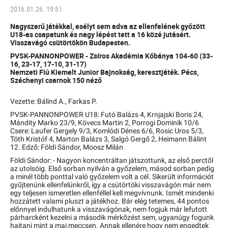
2016.01.26. 19:51
Nagyszerű játékkal, esélyt sem adva az ellenfelének győzött
U18-as csapatunk és nagy lépést tett a 16 közé jutásért.
Visszavágó csütörtökön Budapesten.
PVSK-PANNONPOWER - Zsíros Akadémia Kőbánya 104-60 (33-
16, 23-17, 17-10, 31-17)
Nemzeti Fiú Kiemelt Junior Bajnokság, keresztjáték. Pécs,
Széchenyi csarnok 150 néző
Vezette: Bálind A., Farkas P.
PVSK-PANNONPOWER U18: Futó Balázs 4, Krnjajski Boris 24,
Mándity Marko 23/9, Kövecs Martin 2, Porrogi Dominik 10/6
Csere: Laufer Gergely 9/3, Komlódi Dénes 6/6, Rosic Uros 5/3,
Tóth Kristóf 4, Marton Balázs 3, Salgó Gergő 2, Heimann Bálint
12. Edző: Földi Sándor, Moosz Milán
Földi Sándor: - Nagyon koncentráltan játszottunk, az első perctől
az utolsóig. Első sorban nyilván a győzelem, másod sorban pedig
a minél több ponttal való győzelem volt a cél. Sikerült információt
gyűjtenünk ellenfelünkről, így a csütörtöki visszavágón már nem
egy teljesen ismeretlen ellenféllel kell megvívnunk. Ismét mindenki
hozzátett valami pluszt a játékhoz. Bár elég tetemes, 44 pontos
előnnyel indulhatunk a visszavágónak, nem fogjuk már lefutott
párharcként kezelni a második mérkőzést sem, ugyanúgy fogunk
hajtani mint a mai meccsen. Annak ellenére hogy nem engedtek