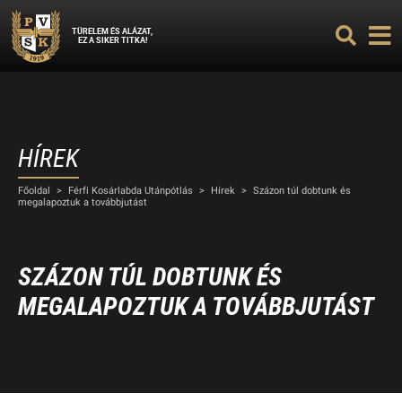
TÜRELEM ÉS ALÁZAT,
EZ A SIKER TITKA!
HÍREK
Főoldal
>
Férfi Kosárlabda Utánpótlás
>
Hírek
>
Százon túl dobtunk és
megalapoztuk a továbbjutást
SZÁZON TÚL DOBTUNK ÉS
MEGALAPOZTUK A TOVÁBBJUTÁST