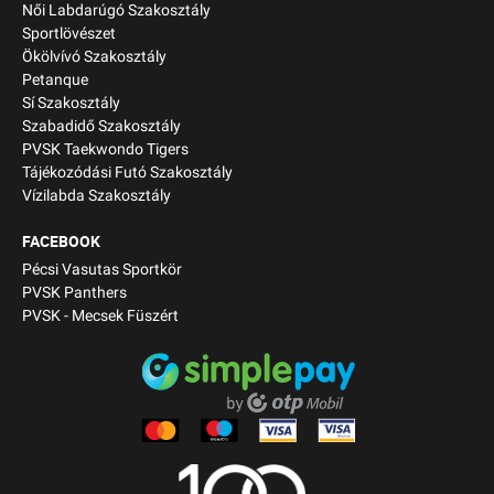
Női Labdarúgó Szakosztály
Sportlövészet
Ökölvívó Szakosztály
Petanque
Sí Szakosztály
Szabadidő Szakosztály
PVSK Taekwondo Tigers
Tájékozódási Futó Szakosztály
Vízilabda Szakosztály
FACEBOOK
Pécsi Vasutas Sportkör
PVSK Panthers
PVSK - Mecsek Füszért