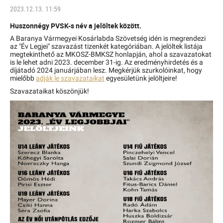
2023.12.13. 11:59
Huszonnégy PVSK-s név a jelöltek között.
A Baranya Vármegyei Kosárlabda Szövetség idén is megrendezi
az "Év Legjei" szavazást tizenkét kategóriában. A jelöltek listája
megtekinthető az MKOSZ-BMKSZ honlapján, ahol a szavazatokat
is le lehet adni 2023. december 31-ig. Az eredményhirdetés és a
díjátadó 2024 januárjában lesz. Megkérjük szurkolóinkat, hogy
mielőbb
adják le szavazataikat
egyesületünk jelöltjeire!
Szavazataikat köszönjük!