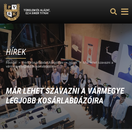
TÜRELEM ÉS ALÁZAT,
EZ A SIKER TITKA!
HÍREK
Főoldal
>
Férfi Kosárlabda Utánpótlás
>
Hírek
>
Már lehet szavazni a
vármegye legjobb kosárlabdázóira
MÁR LEHET SZAVAZNI A VÁRMEGYE
LEGJOBB KOSÁRLABDÁZÓIRA