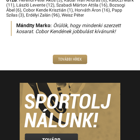
: Herendi Péter Ákos (3), Kádár Iván András (6), Kálóczi Márk
(11), László Levente (12), Szabadi Márton Attila (16), Bozsogi
Ábel (6), Cobor Kende Krisztián (1), Horváth Áron (16), Papp
Szilas (3), Erdélyi Zalán (96), Weisz Péter
Mándity Marko:
Örülök, hogy mindenki szerzett
kosarat. Cobor Kendének jobbulást kívánunk!
TOVÁBBI HÍREK