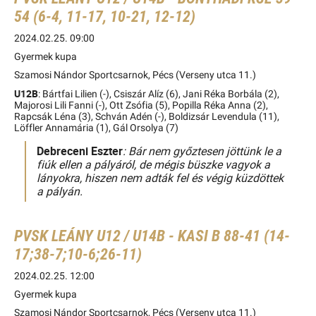
54 (6-4, 11-17, 10-21, 12-12)
2024.02.25. 09:00
Gyermek kupa
Szamosi Nándor Sportcsarnok, Pécs (Verseny utca 11.)
U12B
: Bártfai Lilien (-), Csiszár Alíz (6), Jani Réka Borbála (2),
Majorosi Lili Fanni (-), Ott Zsófia (5), Popilla Réka Anna (2),
Rapcsák Léna (3), Schván Adén (-), Boldizsár Levendula (11),
Löffler Annamária (1), Gál Orsolya (7)
Debreceni Eszter
: Bár nem győztesen jöttünk le a
fiúk ellen a pályáról, de mégis büszke vagyok a
lányokra, hiszen nem adták fel és végig küzdöttek
a pályán.
PVSK LEÁNY U12 / U14B - KASI B 88-41 (14-
17;38-7;10-6;26-11)
2024.02.25. 12:00
Gyermek kupa
Szamosi Nándor Sportcsarnok, Pécs (Verseny utca 11.)