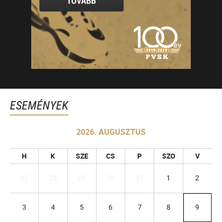
ESEMÉNYEK
2026. AUGUSZTUS
H
K
SZE
CS
P
SZO
V
27
28
29
30
31
1
2
3
4
5
6
7
8
9