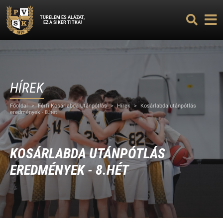
TÜRELEM ÉS ALÁZAT,
EZ A SIKER TITKA!
HÍREK
Főoldal
>
Férfi Kosárlabda Utánpótlás
>
Hírek
>
Kosárlabda utánpótlás
eredmények - 8.hét
KOSÁRLABDA UTÁNPÓTLÁS
EREDMÉNYEK - 8.HÉT