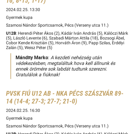
16; 8-15; 1-17)
2024.02.25. 13:30
Gyermek kupa
Szamosi Nándor Sportcsarnok, Pécs (Verseny utca 11.)
U12B
: Herendi Péter Ákos (2), Kádár Iván András (5), Kálóczi Márk
(5), László Levente (6), Szabadi Márton Attila (18), Bozsogi Ábel,
Cobor Kende Krisztián (5), Horváth Áron (9), Papp Szilas, Erdélyi
Zalán (5), Weisz Péter (5)
Mándity Marko
:
A kezdeti nehézség után
védekezésben, megtaláltuk hova kell állnunk és
ennek örömére sok labdát tudtunk szerezni.
Gratulálok a fiúknak!
PVSK FIÚ U12 AB - NKA PÉCS SZÁSZVÁR 89-
14 (14-4; 27-3; 27-7; 21-0)
2024.02.25. 16:30
Gyermek kupa
Szamosi Nándor Sportcsarnok, Pécs (Verseny utca 11.)
U12B