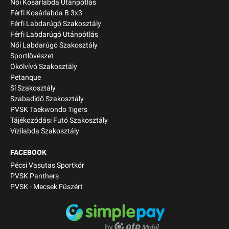
Női Kosárlabda Utánpótlás
Férfi Kosárlabda B 3x3
Férfi Labdarúgó Szakosztály
Férfi Labdarúgó Utánpótlás
Női Labdarúgó Szakosztály
Sportlövészet
Ökölvívó Szakosztály
Petanque
Sí Szakosztály
Szabadidő Szakosztály
PVSK Taekwondo Tigers
Tájékozódási Futó Szakosztály
Vízilabda Szakosztály
FACEBOOK
Pécsi Vasutas Sportkör
PVSK Panthers
PVSK - Mecsek Füszért