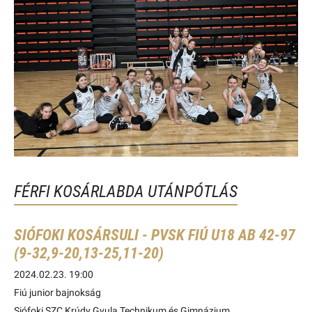
FÉRFI KOSÁRLABDA UTÁNPÓTLÁS
SIÓFOKI KOSÁRSULI - PVSK FIÚ U18 AB 42-97
(9-32,9-20,13-25,11-20)
2024.02.23. 19:00
Fiú junior bajnokság
Siófoki SZC Krúdy Gyula Technikum és Gimnázium