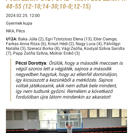
48-55 (12-10;14-30;10-0;12-15)
2024.02.25. 12:00
Gyermek kupa
NKA, Pécs
U12A:
Baka Júlia (2), Egri Tziotziosz Elena (13), Eiter Csenge,
Farkas Anna Róza (6), Kriszt Hédi (2), Nagy Luca (4), Pálvölgyi
Natália (3), Szerecz Borka (8), Vági Zsófia, Kostyál Szilvia Sarolta
(7), Papp Zsófia Szilvia, Molnár Enikő (3)
Pécsi Dorottya
:
Örülök, hogy a második meccsen is
végül szoros lett a végjáték, sajnos a második
negyedben hagytuk, hogy az ellenfél domináljon,
így kicsúszott a kezünkből a mérkőzés. Sajnos
voltak játékosaink, akik nem adtak bele mindent,
így nem tudtunk győzni. Remélem a következő
fordulóban újra látom mindenkin az akaratot!