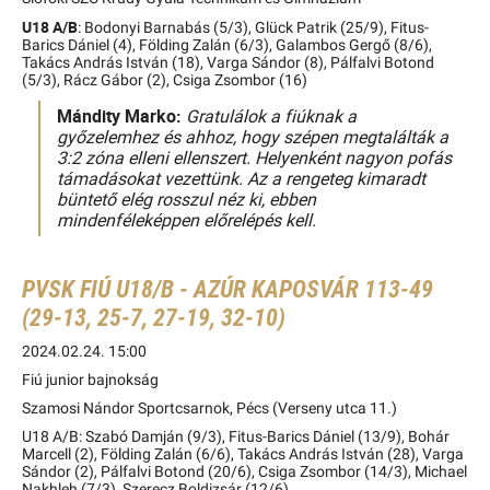
U18 A/B
: Bodonyi Barnabás (5/3), Glück Patrik (25/9), Fitus-
Barics Dániel (4), Földing Zalán (6/3), Galambos Gergő (8/6),
Takács András István (18), Varga Sándor (8), Pálfalvi Botond
(5/3), Rácz Gábor (2), Csiga Zsombor (16)
Mándity Marko:
Gratulálok a fiúknak a
győzelemhez és ahhoz, hogy szépen megtalálták a
3:2 zóna elleni ellenszert. Helyenként nagyon pofás
támadásokat vezettünk. Az a rengeteg kimaradt
büntető elég rosszul néz ki, ebben
mindenféleképpen előrelépés kell.
PVSK FIÚ U18/B - AZÚR KAPOSVÁR 113-49
(29-13, 25-7, 27-19, 32-10)
2024.02.24. 15:00
Fiú junior bajnokság
Szamosi Nándor Sportcsarnok, Pécs (Verseny utca 11.)
U18 A/B: Szabó Damján (9/3), Fitus-Barics Dániel (13/9), Bohár
Marcell (2), Földing Zalán (6/6), Takács András István (28), Varga
Sándor (2), Pálfalvi Botond (20/6), Csiga Zsombor (14/3), Michael
Nakhleh (7/3), Szerecz Boldizsár (12/6)