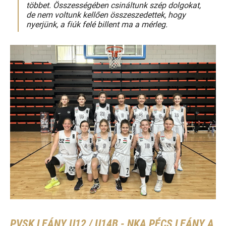
többet. Összességében csináltunk szép dolgokat,
de nem voltunk kellően összeszedettek, hogy
nyerjünk, a fiúk felé billent ma a mérleg.
PVSK LEÁNY U12 / U14B - NKA PÉCS LEÁNY A