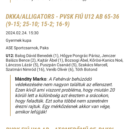
DKKA/ALLIGATORS - PVSK FIÚ U12 AB 65-36
(9-15; 25-10; 15-2; 16-9)
2024.02.24. 15:30
Gyermek kupa
ASE Sportcsarnok, Paks
U12:
Balog Dávid Benedek (1), Hőgye Pongrác Párisz, Jenczer
Balázs Bence (2), Kajtár Ábel (1), Bozsogi Ábel, Kőrösi-Kanics Noé,
Lánczos Lázár (5), Puszpán Csanád (5), Szakács Marcell,
Szatmári Nimród (16), Veréb Olivér (6), Tóth Botond
Mándity Marko
:
A Fehérvár behúzódó
védekezésére nem nagyon találtuk az ellenszert.
Ezen kívűl ami viszont probléma, hogy miután 20
körüli lett a különbség azt éreztem a srácokon,
hogy feladták. Ezt soha többé nem szeretném
érezni rajtuk. Egy mérkőzésnek akkor van vége,
amikor lefújják!