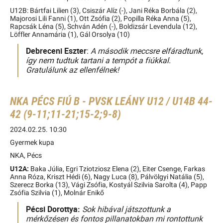
U12B: Bártfai Lilien (3), Csiszár Alíz (-), Jani Réka Borbála (2),
Majorosi Lili Fanni (1), Ott Zsófia (2), Popilla Réka Anna (5),
Rapcsák Léna (5), Schván Adén (-), Boldizsár Levendula (12),
Löffler Annamária (1), Gál Orsolya (10)
Debreceni Eszter
:
A második meccsre elfáradtunk,
így nem tudtuk tartani a tempót a fiúkkal.
Gratulálunk az ellenfélnek!
NKA PÉCS FIÚ B - PVSK LEÁNY U12 / U14B 44-
42 (9-11;11-21;15-2;9-8)
2024.02.25. 10:30
Gyermek kupa
NKA, Pécs
U12A:
Baka Júlia, Egri Tziotziosz Elena (2), Eiter Csenge, Farkas
Anna Róza, Kriszt Hédi (6), Nagy Luca (8), Pálvölgyi Natália (5),
Szerecz Borka (13), Vági Zsófia, Kostyál Szilvia Sarolta (4), Papp
Zsófia Szilvia (1), Molnár Enikő
Pécsi Dorottya:
Sok hibával játszottunk a
mérkőzésen és fontos pillanatokban mi rontottunk