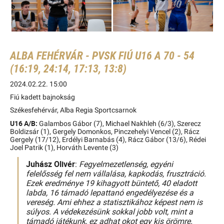
ALBA FEHÉRVÁR - PVSK FIÚ U16 A 70 - 54
(16:19, 24:14, 17:13, 13:8)
2024.02.22. 15:00
Fiú kadett bajnokság
Székesfehérvár, Alba Regia Sportcsarnok
U16 A/B:
Galambos Gábor (7), Michael Nakhleh (6/3), Szerecz
Boldizsár (1), Gergely Domonkos, Pinczehelyi Vencel (2), Rácz
Gergely (17/12), Erdélyi Barnabás (4), Rácz Gábor (13/6), Rédei
Joel Patrik (1), Horváth Levente (3)
Juhász Olivér
:
Fegyelmezetlenség, egyéni
felelősség fel nem vállalása, kapkodás, frusztráció.
Ezek eredménye 19 kihagyott büntető, 40 eladott
labda, 16 támadó lepattanó engedélyezése és a
vereség. Ami ehhez a statisztikához képest nem is
súlyos. A védekezésünk sokkal jobb volt, mint a
támadó játékunk, ez adhat okot egy kis örömre.