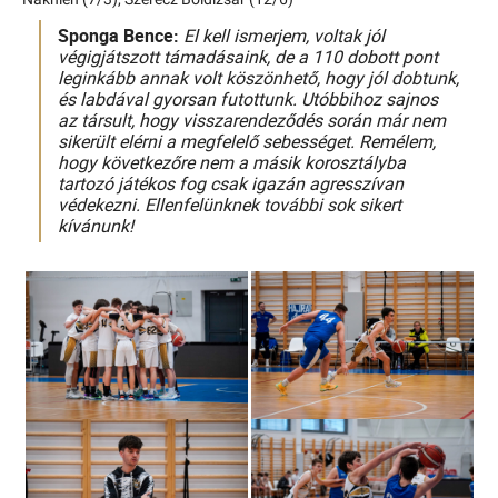
Sponga Bence:
El kell ismerjem, voltak jól
végigjátszott támadásaink, de a 110 dobott pont
leginkább annak volt köszönhető, hogy jól dobtunk,
és labdával gyorsan futottunk. Utóbbihoz sajnos
az társult, hogy visszarendeződés során már nem
sikerült elérni a megfelelő sebességet. Remélem,
hogy következőre nem a másik korosztályba
tartozó játékos fog csak igazán agresszívan
védekezni. Ellenfelünknek további sok sikert
kívánunk!