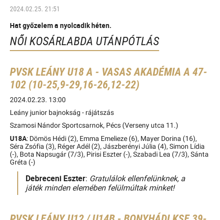
2024.02.25. 21:51
Hat győzelem a nyolcadik héten.
NŐI KOSÁRLABDA UTÁNPÓTLÁS
PVSK LEÁNY U18 A - VASAS AKADÉMIA A 47-
102 (10-25,9-29,16-26,12-22)
2024.02.23. 13:00
Leány junior bajnokság - rájátszás
Szamosi Nándor Sportcsarnok, Pécs (Verseny utca 11.)
U18A
: Dömös Hédi (2), Emma Emelieze (6), Mayer Dorina (16),
Séra Zsófia (3), Réger Adél (2), Jászberényi Júlia (4), Simon Lídia
(-), Bota Napsugár (7/3), Pirisi Eszter (-), Szabadi Lea (7/3), Sánta
Gréta (-)
Debreceni Eszter
:
Gratulálok ellenfelünknek, a
játék minden elemében felülmúltak minket!
PVSK LEÁNY U12 / U14B - BONYHÁDI KSE 39-