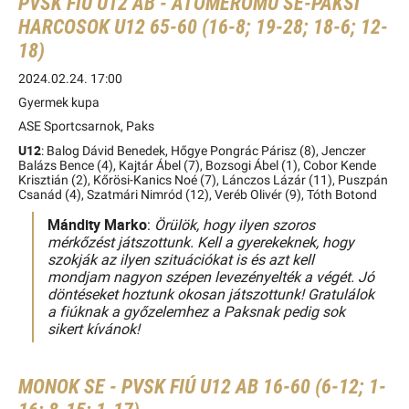
PVSK FIÚ U12 AB - ATOMERŐMŰ SE-PAKSI
HARCOSOK U12 65-60 (16-8; 19-28; 18-6; 12-
18)
2024.02.24. 17:00
Gyermek kupa
ASE Sportcsarnok, Paks
U12
: Balog Dávid Benedek, Hőgye Pongrác Párisz (8), Jenczer
Balázs Bence (4), Kajtár Ábel (7), Bozsogi Ábel (1), Cobor Kende
Krisztián (2), Kőrösi-Kanics Noé (7), Lánczos Lázár (11), Puszpán
Csanád (4), Szatmári Nimród (12), Veréb Olivér (9), Tóth Botond
Mándity Marko
:
Örülök, hogy ilyen szoros
mérkőzést játszottunk. Kell a gyerekeknek, hogy
szokják az ilyen szituációkat is és azt kell
mondjam nagyon szépen levezényelték a végét. Jó
döntéseket hoztunk okosan játszottunk! Gratulálok
a fiúknak a győzelemhez a Paksnak pedig sok
sikert kívánok!
MONOK SE - PVSK FIÚ U12 AB 16-60 (6-12; 1-